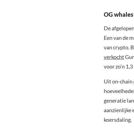
OG whales
De afgelopen
Een van de m
van crypto. B
verkocht
Gund
voor zo’n 1,3 
Uit on-chain
hoeveelheden
generatie la
aanzienlijke 
koersdaling.