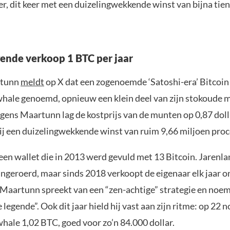
r, dit keer met een duizelingwekkende winst van bijna tie
gende verkoop 1 BTC per jaar
rtunn
meldt
op X dat een zogenoemde ‘Satoshi-era’ Bitcoin
hale genoemd, opnieuw een klein deel van zijn stokoude 
lgens Maartunn lag de kostprijs van de munten op 0,87 dol
hij een duizelingwekkende winst van ruim 9,66 miljoen proc
een wallet die in 2013 werd gevuld met 13 Bitcoin. Jarenla
geroerd, maar sinds 2018 verkoopt de eigenaar elk jaar o
 Maartunn spreekt van een “zen-achtige” strategie en noe
 legende”. Ook dit jaar hield hij vast aan zijn ritme: op 22
hale 1,02 BTC, goed voor zo’n 84.000 dollar.