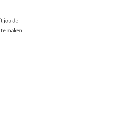
t jou de
s te maken