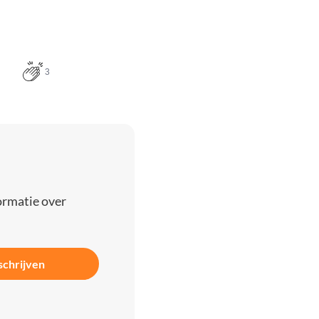
3
ormatie over
schrijven