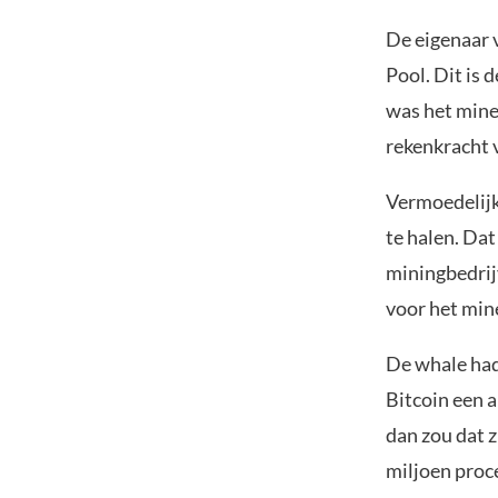
De eigenaar 
Pool. Dit is 
was het mine
rekenkracht 
Vermoedelijk
te halen. Dat
miningbedri
voor het mine
De whale had
Bitcoin een a
dan zou dat 
miljoen proc