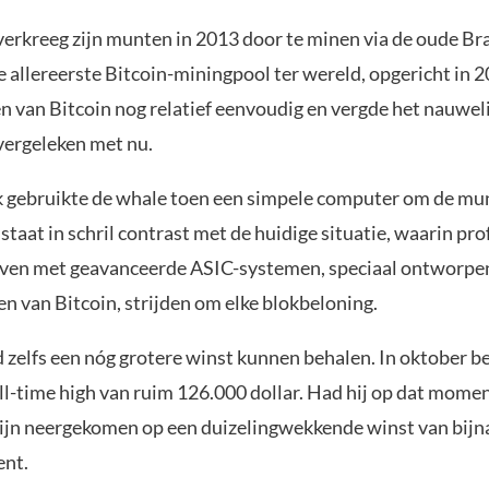
verkreeg zijn munten in 2013 door te minen via de oude Br
de allereerste Bitcoin-miningpool ter wereld, opgericht in 
n van Bitcoin nog relatief eenvoudig en vergde het nauwel
vergeleken met nu.
 gebruikte de whale toen een simpele computer om de mu
 staat in schril contrast met de huidige situatie, waarin pr
jven met geavanceerde ASIC-systemen, speciaal ontworpe
n van Bitcoin, strijden om elke blokbeloning.
 zelfs een nóg grotere winst kunnen behalen. In oktober b
ll-time high van ruim 126.000 dollar. Had hij op dat momen
zijn neergekomen op een duizelingwekkende winst van bijn
ent.