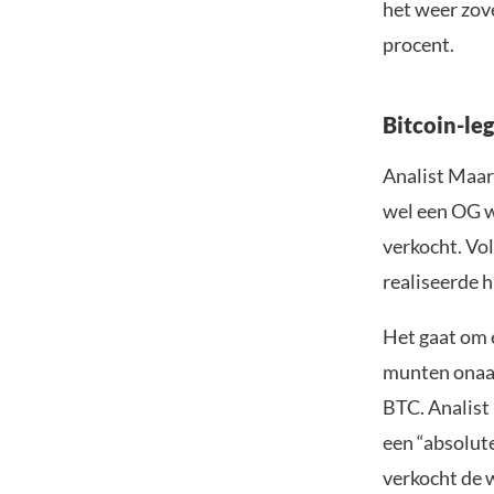
het weer zove
procent.
Bitcoin-le
Analist Maa
wel een OG w
verkocht. Vo
realiseerde 
Het gaat om 
munten onaan
BTC. Analist
een “absolute
verkocht de w