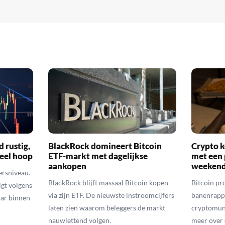
d rustig,
BlackRock domineert Bitcoin
Crypto k
veel hoop
ETF-markt met dagelijkse
met een 
aankopen
weekend
ersniveau.
BlackRock blijft massaal Bitcoin kopen
Bitcoin pro
igt volgens
via zijn ETF. De nieuwste instroomcijfers
banenrappo
lar binnen
laten zien waarom beleggers de markt
cryptomunt
nauwlettend volgen.
meer over 