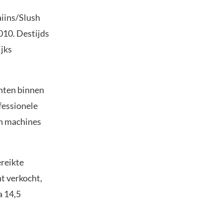
aiins/Slush
2010. Destijds
ijks
nten binnen
ofessionele
n machines
ereikte
t verkocht,
a 14,5