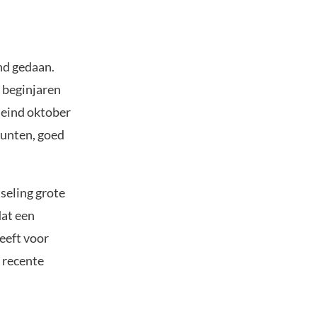
nd gedaan.
 beginjaren
 eind oktober
munten, goed
seling grote
dat een
eeft voor
e recente