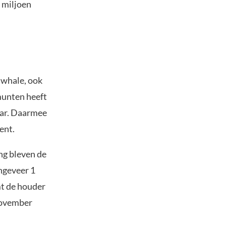
n miljoen
 whale, ook
munten heeft
lar. Daarmee
ent.
ng bleven de
ngeveer 1
mt de houder
 november