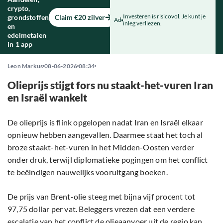
crypto,
Investeren is risicovol. Je kunt je
grondstoffen
Claim €20 zilver
Ad
inleg verliezen.
en
edelmetalen
in 1 app
Leon Markus
08-06-2026
08:34
Olieprijs stijgt fors nu staakt-het-vuren Iran
en Israël wankelt
De olieprijs is flink opgelopen nadat Iran en Israël elkaar
opnieuw hebben aangevallen. Daarmee staat het toch al
broze staakt-het-vuren in het Midden-Oosten verder
onder druk, terwijl diplomatieke pogingen om het conflict
te beëindigen nauwelijks vooruitgang boeken.
De prijs van Brent-olie steeg met bijna vijf procent tot
97,75 dollar per vat. Beleggers vrezen dat een verdere
escalatie van het conflict de olieaanvoer uit de regio kan