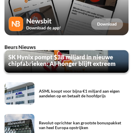
Beurs Nieuws
SK Hynix pompt $38 miljard in nieuwe
chipfabrieken: AI-honger blijft extreem
ASML koopt voor bijna €1 miljard aan eigen
aandelen op en betaalt de hoofdprijs
Revolut-oprichter kan grootste bonuspakket
van heel Europa opstrijken