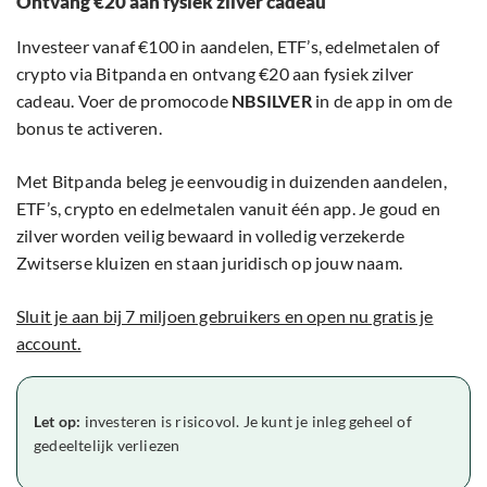
Ontvang €20 aan fysiek zilver cadeau
Investeer vanaf €100 in aandelen, ETF’s, edelmetalen of
crypto via Bitpanda en ontvang €20 aan fysiek zilver
cadeau. Voer de promocode
NBSILVER
in de app in om de
bonus te activeren.
Met Bitpanda beleg je eenvoudig in duizenden aandelen,
ETF’s, crypto en edelmetalen vanuit één app. Je goud en
zilver worden veilig bewaard in volledig verzekerde
Zwitserse kluizen en staan juridisch op jouw naam.
Sluit je aan bij 7 miljoen gebruikers en open nu gratis je
account.
Let op:
investeren is risicovol. Je kunt je inleg geheel of
gedeeltelijk verliezen