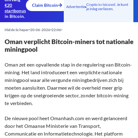
Crypto is risicovol. Je kunt
€20
Claim Bitcoin
Advertentie
je inleg verliezen.
startbonus
in Bitcoin.
Hidde Scheper
20-06-2026
22:06
Oman verplicht Bitcoin-miners tot nationale
miningpool
Oman zet een opvallende stap in de regulering van Bitcoin-
mining. Het land introduceert een verplichte nationale
miningpool waar alle vergunde miningbedrijven zich bij
moeten aansluiten. Daarmee wil de overheid meer grip
krijgen op de snelgroeiende sector, zonder bitcoin-mining
te verbieden.
De nieuwe pool heet Omanhash.com en werd gelanceerd
door het Omaanse Ministerie van Transport,
Communicatie en Informatietechnologie. Het platform