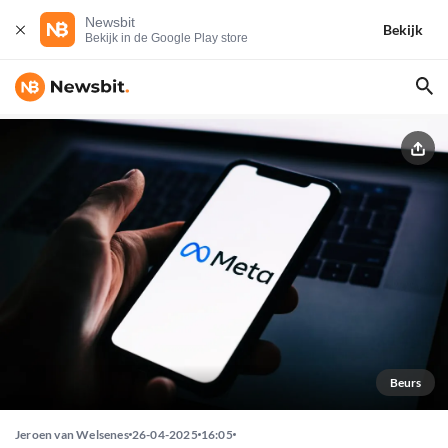
Newsbit
Bekijk
Bekijk in de Google Play store
Beurs
Jeroen van Welsenes
26-04-2025
16:05