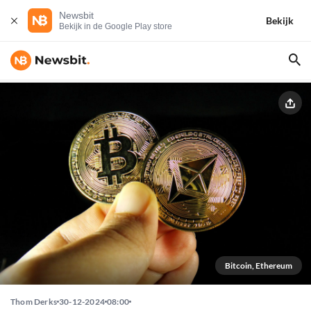
Newsbit
Bekijk
Bekijk in de Google Play store
Bitcoin, Ethereum
Thom Derks
30-12-2024
08:00