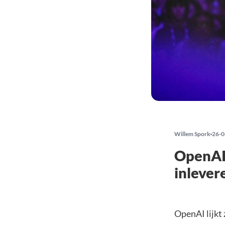
Willem Spork
26-0
OpenAI 
inleve
OpenAI lijkt