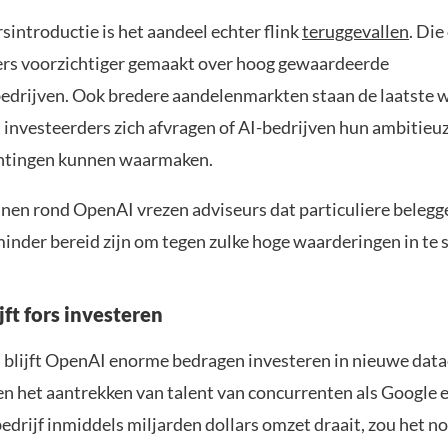
sintroductie is het aandeel echter flink
teruggevallen
. Die
ers voorzichtiger gemaakt over hoog gewaardeerde
edrijven. Ook bredere aandelenmarkten staan de laatste 
 investeerders zich afvragen of AI-bedrijven hun ambitieu
htingen kunnen waarmaken.
nen rond OpenAI vrezen adviseurs dat particuliere belegg
nder bereid zijn om tegen zulke hoge waarderingen in te 
ft fors investeren
jd blijft OpenAI enorme bedragen investeren in nieuwe data
en het aantrekken van talent van concurrenten als Google 
drijf inmiddels miljarden dollars omzet draait, zou het nog