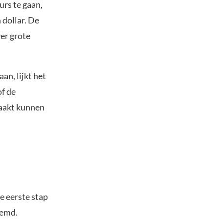
rs te gaan,
dollar. De
ver grote
an, lijkt het
of de
aakt kunnen
e eerste stap
oemd.