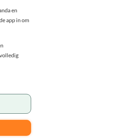
panda en
 de app in om
en
volledig