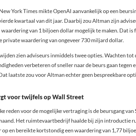
New York Times mikte OpenAI aanvankelijk op een beursin
vierde kwartaal van dit jaar. Daarbij zou Altman zijn advi
waardering van 1 biljoen dollar mogelijk te maken. Dat is 
e private waardering van ongeveer 730 miljard dollar.
wijden zien adviseurs inmiddels twee opties. Wachten tot 
igheden verbeteren of sneller naar de beurs gaan tegen e
Dat laatste zou voor Altman echter geen bespreekbare optie
gt voor twijfels op Wall Street
jke reden voor de mogelijke vertraging is de beursgang van
aand. Het ruimtevaartbedrijf haalde bij zijn introductie r
r op en bereikte kortstondig een waardering van 1,77 biljoe