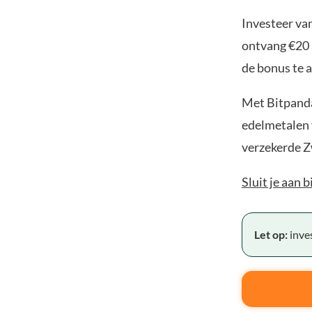
Investeer van
ontvang €20 
de bonus te a
Met Bitpanda
edelmetalen v
verzekerde Z
Sluit je aan 
Let op:
inves