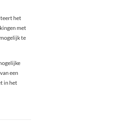
teert het
rkingen met
mogelijk te
mogelijke
 van een
t in het