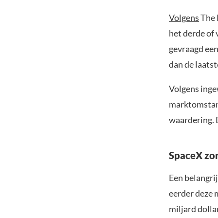
Volgens
The 
het derde of 
gevraagd een 
dan de laatst
Volgens inge
marktomstand
waardering. 
SpaceX zor
Een belangri
eerder deze m
miljard dolla