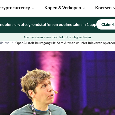
cryptocurrency
Kopen & Verkopen
Koersen
ndelen, crypto, grondstoffen en edelmetalen in 1 app
Claim €
Ad
Investeren is risicovol. Je kunt je inleg verliezen.
Nieuws
OpenAI stelt beursgang uit: Sam Altman wil niet inleveren op dr