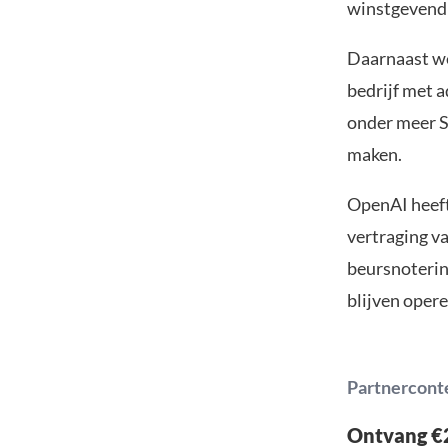
winstgevend 
Daarnaast w
bedrijf met 
onder meer S
maken.
OpenAI heeft
vertraging va
beursnotering
blijven oper
Partnercont
Ontvang €2