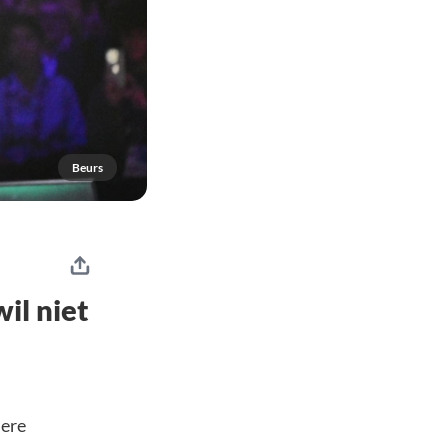
Beurs
il niet
dere