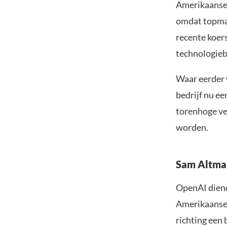
Amerikaanse 
omdat topman
recente koers
technologieb
Waar eerder w
bedrijf nu ee
torenhoge ve
worden.
Sam Altman
OpenAI diend
Amerikaanse 
richting een