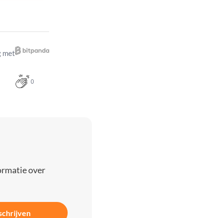
 met
0
ormatie over
schrijven