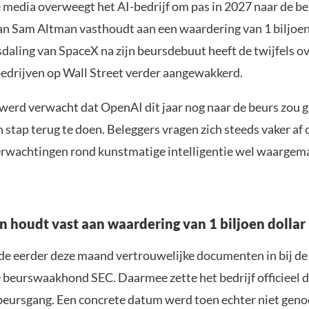
media overweegt het AI-bedrijf om pas in 2027 naar de beu
 Sam Altman vasthoudt aan een waardering van 1 biljoen 
daling van SpaceX na zijn beursdebuut heeft de twijfels o
edrijven op Wall Street verder aangewakkerd.
erd verwacht dat OpenAI dit jaar nog naar de beurs zou ga
n stap terug te doen. Beleggers vragen zich steeds vaker af 
rwachtingen rond kunstmatige intelligentie wel waargem
 houdt vast aan waardering van 1 biljoen dollar
e eerder deze maand vertrouwelijke documenten in bij de
beurswaakhond SEC. Daarmee zette het bedrijf officieel d
 beursgang. Een concrete datum werd toen echter niet gen