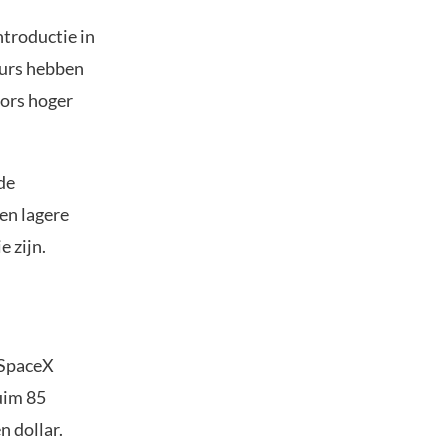
troductie in
seurs hebben
fors hoger
de
en lagere
 zijn.
 SpaceX
uim 85
n dollar.