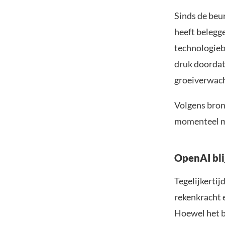
Sinds de beur
heeft belegg
technologieb
druk doordat
groeiverwac
Volgens bron
momenteel mi
OpenAI blij
Tegelijkerti
rekenkracht 
Hoewel het be