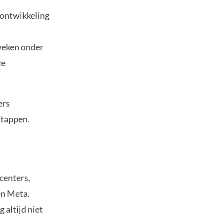
 ontwikkeling
weken onder
ze
ers
stappen.
centers,
en Meta.
 altijd niet