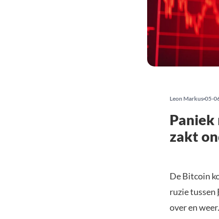
Leon Markus
05-0
Paniek 
zakt o
De Bitcoin ko
ruzie tussen
over en weer