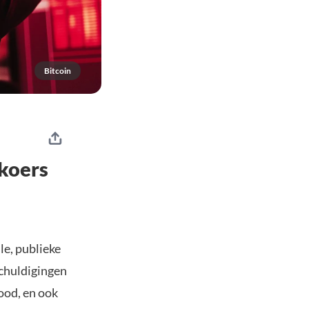
Bitcoin
 koers
le, publieke
schuldigingen
ood, en ook