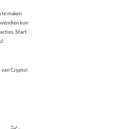
n te maken
Bovendien kun
acties. Start
o!
t van Crypto!