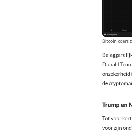
Bitcoin koers 
Beleggers lij
Donald Trump
onzekerheid i
de cryptomar
Trump en Mu
Tot voor kor
voor zijn on