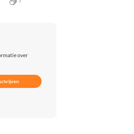
3
ormatie over
schrijven