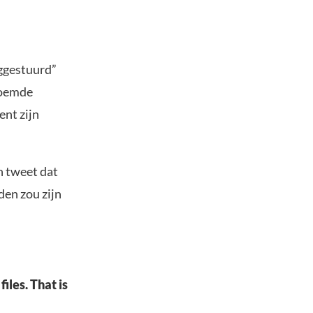
ggestuurd”
noemde
nt zijn
n tweet dat
den zou zijn
files. That is