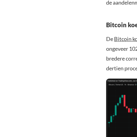
de aandelenm
Bitcoin ko
De
Bitcoin k
ongeveer 102
bredere corr
dertien proce