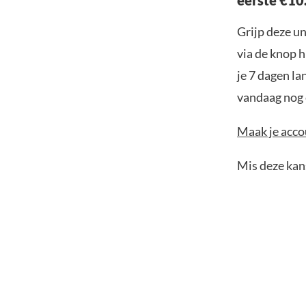
Grijp deze u
via de knop h
je 7 dagen la
vandaag nog e
Maak je accou
Mis deze kans