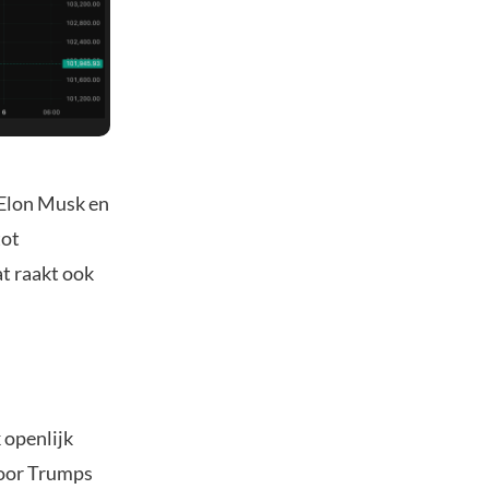
 Elon Musk en
tot
at raakt ook
 openlijk
voor Trumps