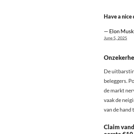
Have a nice 
— Elon Musk
June 5, 2025
Onzekerhei
De uitbarsti
beleggers. Po
de markt nerv
vaak de neig
van de hand 
Claim vand
eerste €10