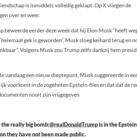
riendschap is inmiddels volledig geklapt. Op X vliegen de
gen over en weer.
 beweerde eerder deze week dat hij Elon Musk “heeft we
“helemaal gek is geworden”. Musk sloeg keihard terug en 
kbaar”. Volgens Musk zou Trump zelfs dankzij hem preside
kte vandaag een nieuw dieptepunt. Musk suggereerde in ee
k voorkomt in de zogeheten Epstein-files en dat dát de re
ocumenten nooit zijn vrijgegeven
 the really big bomb:
@realDonaldTrump
is in the Epstein 
son they have not been made public.