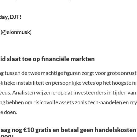
day, DJT!
 (@elonmusk)
d slaat toe op financiële markten
ng tussen de twee machtige figuren zorgt voor grote onrus
litieke instabiliteit en persoonlijke vetes op het hoogste 
eus. Analisten wijzen erop dat investeerders in tijden va
ing hebben om risicovolle assets zoals tech-aandelen en 
te doen.
aag nog €10 gratis en betaal geen handelskosten
.000!