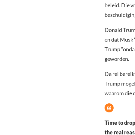
beleid. Die v
beschuldigin
Donald Trump
en dat Musk 
Trump “ondan
geworden.
De rel berei
Trump mogelij
waarom die d
Time to drop
the real rea