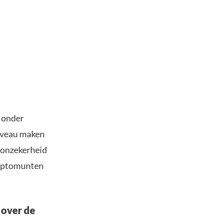
t onder
niveau maken
n onzekerheid
cryptomunten
 over de