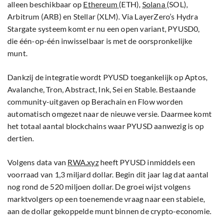
alleen beschikbaar op
Ethereum
(ETH),
Solana
(SOL),
Arbitrum (ARB) en Stellar (XLM). Via LayerZero’s Hydra
Stargate systeem komt er nu een open variant, PYUSD0,
die één-op-één inwisselbaar is met de oorspronkelijke
munt.
Dankzij de integratie wordt PYUSD toegankelijk op Aptos,
Avalanche, Tron, Abstract, Ink, Sei en Stable. Bestaande
community-uitgaven op Berachain en Flow worden
automatisch omgezet naar de nieuwe versie. Daarmee komt
het totaal aantal blockchains waar PYUSD aanwezig is op
dertien.
Volgens data van
RWA.xyz
heeft PYUSD inmiddels een
voorraad van 1,3 miljard dollar. Begin dit jaar lag dat aantal
nog rond de 520 miljoen dollar. De groei wijst volgens
marktvolgers op een toenemende vraag naar een stabiele,
aan de dollar gekoppelde munt binnen de crypto-economie.