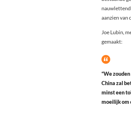
nauwlettend 
aanzien van c
Joe Lubin, m
gemaakt:
“We zouden k
China zal be
minst een to
moeilijk om d