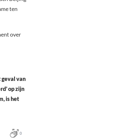
ame ten
ment over
 geval van
d’ op zijn
, is het
0