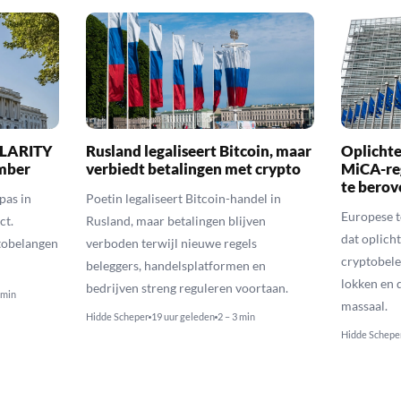
 CLARITY
Rusland legaliseert Bitcoin, maar
Oplichte
ember
verbiedt betalingen met crypto
MiCA-re
te berov
pas in
Poetin legaliseert Bitcoin-handel in
Europese 
ct.
Rusland, maar betalingen blijven
dat oplic
tobelangen
verboden terwijl nieuwe regels
cryptobele
beleggers, handelsplatformen en
lokken en d
bedrijven streng reguleren voortaan.
 min
massaal.
Hidde Scheper
19 uur geleden
2 – 3 min
Hidde Schepe