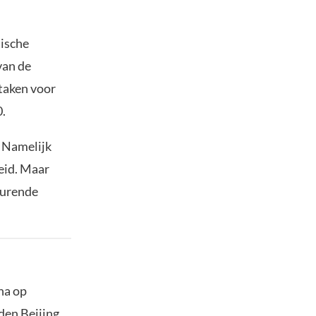
ische
van de
taken voor
0.
. Namelijk
eid. Maar
durende
na op
den Beijing