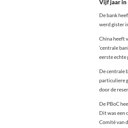
Vijf jaar i
De bank heeft
werd gister 
China heeft 
‘centrale ban
eerste echte 
De centrale b
particuliere
door de reser
De PBoC heef
Dit was een 
Comité van d