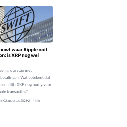
ouwt waar Ripple ooit
n: is XRP nog wel
een grote stap met
betalingen. Wat betekent dat
e en blijft XRP nog nodig voor
nale transacties?
ns
02 augustus 2026
2 – 4 min