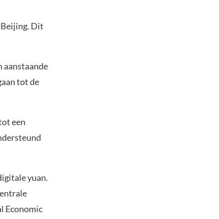
Beijing. Dit
jn aanstaande
gaan tot de
 tot een
ondersteund
igitale yuan.
Centrale
al Economic