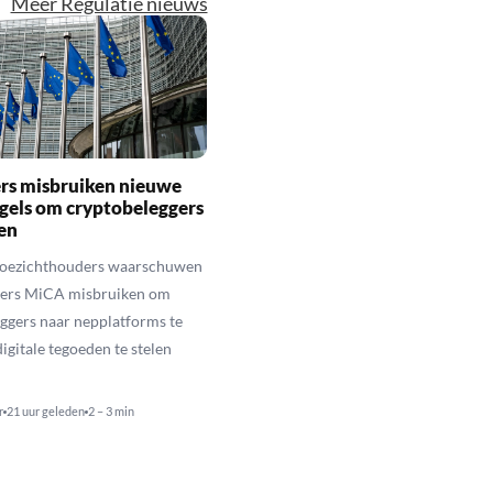
Meer Regulatie nieuws
rs misbruiken nieuwe
gels om cryptobeleggers
en
toezichthouders waarschuwen
hters MiCA misbruiken om
ggers naar nepplatforms te
igitale tegoeden te stelen
r
21 uur geleden
2 – 3 min