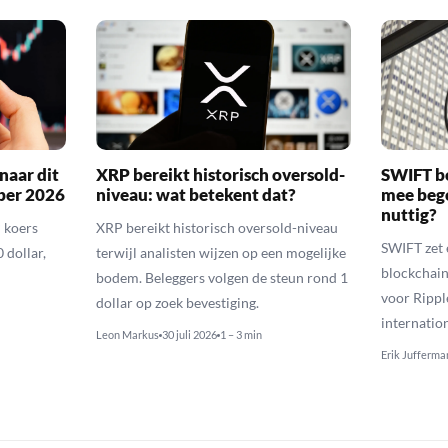
naar dit
XRP bereikt historisch oversold-
SWIFT b
ber 2026
niveau: wat betekent dat?
mee bego
nuttig?
 koers
XRP bereikt historisch oversold-niveau
SWIFT zet 
 dollar,
terwijl analisten wijzen op een mogelijke
blockchain
bodem. Beleggers volgen de steun rond 1
voor Rippl
dollar op zoek bevestiging.
internatio
Leon Markus
30 juli 2026
1 – 3 min
Erik Jufferma