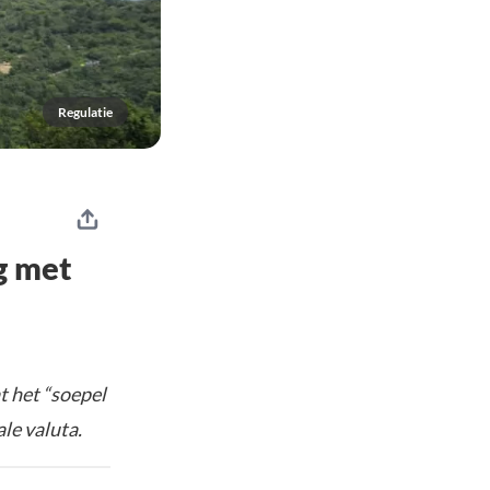
Regulatie
g met
t het “soepel
le valuta.