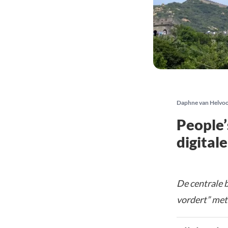
Daphne van Helvo
People’
digital
De centrale 
vordert” met