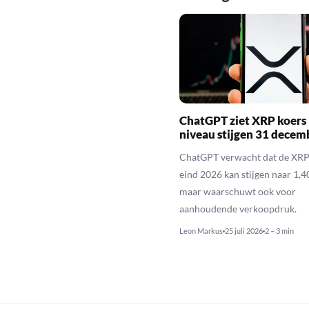
ChatGPT ziet XRP koers 
niveau stijgen 31 decem
ChatGPT verwacht dat de XRP
eind 2026 kan stijgen naar 1,40
maar waarschuwt ook voor
aanhoudende verkoopdruk.
Leon Markus
25 juli 2026
2 – 3 min