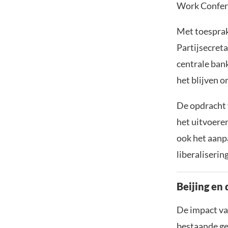
Work Confere
Met toespra
Partijsecret
centrale ban
het blijven 
De opdracht 
het uitvoere
ook het aanpa
liberaliserin
Beijing en
De impact van
bestaande ge