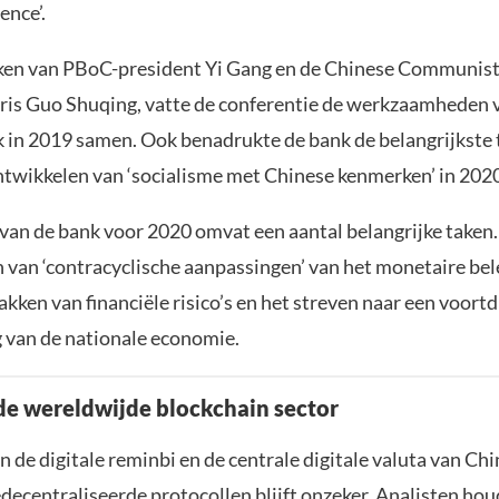
nce’.
ken van PBoC-president Yi Gang en de Chinese Communist
aris Guo Shuqing, vatte de conferentie de werkzaamheden 
k in 2019 samen. Ook benadrukte de bank de belangrijkste 
ontwikkelen van ‘socialisme met Chinese kenmerken’ in 202
van de bank voor 2020 omvat een aantal belangrijke taken
n van ‘contracyclische aanpassingen’ van het monetaire bel
kken van financiële risico’s en het streven naar een voort
g van de nationale economie.
 de wereldwijde blockchain sector
 de digitale reminbi en de centrale digitale valuta van Chi
decentraliseerde protocollen blijft onzeker. Analisten hou