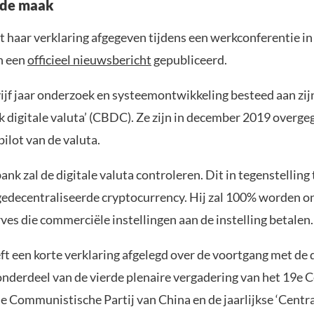
n de maak
 haar verklaring afgegeven tijdens een werkconferentie in 
in een
officieel nieuwsbericht
gepubliceerd.
vijf jaar onderzoek en systeemontwikkeling besteed aan zi
k digitale valuta’ (CBDC). Ze zijn in december 2019 overge
pilot van de valuta.
ank zal de digitale valuta controleren. Dit in tegenstelling
 gedecentraliseerde cryptocurrency. Hij zal 100% worden 
ves die commerciële instellingen aan de instelling betalen.
t een korte verklaring afgelegd over de voortgang met de d
onderdeel van de vierde plenaire vergadering van het 19e 
e Communistische Partij van China en de jaarlijkse ‘Centr