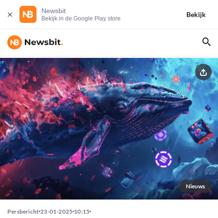
Newsbit
Bekijk
Bekijk in de Google Play store
Nieuws
Persbericht
23-01-2025
10:15