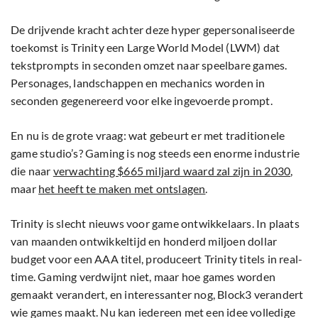
De drijvende kracht achter deze hyper gepersonaliseerde
toekomst is Trinity een Large World Model (LWM) dat
tekstprompts in seconden omzet naar speelbare games.
Personages, landschappen en mechanics worden in
seconden gegenereerd voor elke ingevoerde prompt.
En nu is de grote vraag: wat gebeurt er met traditionele
game studio’s? Gaming is nog steeds een enorme industrie
die naar
verwachting $665 miljard waard zal zijn in 2030
,
maar
het heeft te maken met ontslagen
.
Trinity is slecht nieuws voor game ontwikkelaars. In plaats
van maanden ontwikkeltijd en honderd miljoen dollar
budget voor een AAA titel, produceert Trinity titels in real-
time. Gaming verdwijnt niet, maar hoe games worden
gemaakt verandert, en interessanter nog, Block3 verandert
wie games maakt. Nu kan iedereen met een idee volledige