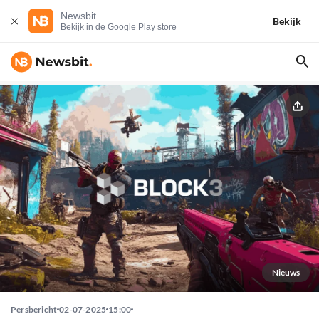
Newsbit
Bekijk
Bekijk in de Google Play store
Nieuws
Persbericht
02-07-2025
15:00