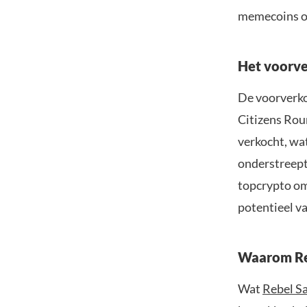
memecoins op
Het voorve
De voorverko
Citizens Rou
verkocht, wa
onderstreept 
topcrypto om
potentieel v
Waarom Re
Wat
Rebel S