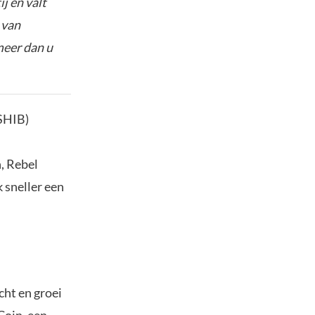
j en valt
 van
meer dan u
(SHIB)
, Rebel
 sneller een
cht en groei