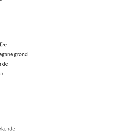
 De
begane grond
n de
en
ekkende