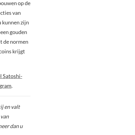
itbouwen op de
cties van
u kunnen zijn
t een gouden
at de normen
oins krijgt
l Satoshi-
egram
.
j en valt
 van
meer dan u