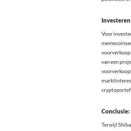
Investeren
Voor investee
memecoinsec
voorverkoop 
van een proj
voorverkoopf
marktinteress
cryptoportefe
Conclusie:
Terwijl Shib