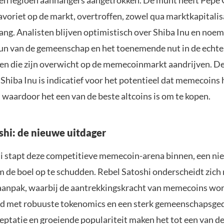
en legioen aanhangers aangetrokken. De munt heeft Pepe 
voriet op de markt, overtroffen, zowel qua marktkapitalisa
ang. Analisten blijven optimistisch over Shiba Inu en noe
un van de gemeenschap en het toenemende nut in de echte
ren die zijn overwicht op de memecoinmarkt aandrijven. D
Shiba Inu is indicatief voor het potentieel dat memecoins
 waardoor het een van de beste altcoins is om te kopen.
shi: de nieuwe uitdager
i stapt deze competitieve memecoin-arena binnen, een n
om de boel op te schudden. Rebel Satoshi onderscheidt zich
aanpak, waarbij de aantrekkingskracht van memecoins wo
 met robuuste tokenomics en een sterk gemeenschapsged
eptatie en groeiende populariteit maken het tot een van d