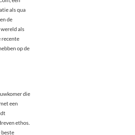
Coin, een
tie als qua
men de
 wereld als
e recente
 hebben op de
ieuwkomer die
 met een
rdt
reven ethos.
e beste