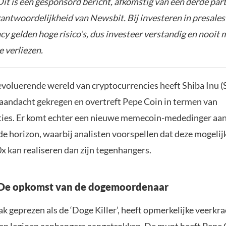
it is een gesponsord bericht, afkomstig van een derde parti
rantwoordelijkheid van Newsbit. Bij investeren in presales
y gelden hoge risico’s, dus investeer verstandig en nooit 
e verliezen.
 evoluerende wereld van cryptocurrencies heeft Shiba Inu 
 aandacht gekregen en overtreft Pepe Coin in termen van
ies. Er komt echter een nieuwe memecoin-mededinger aan
de horizon, waarbij analisten voorspellen dat deze mogelijk
x kan realiseren dan zijn tegenhangers.
: De opkomst van de dogemoordenaar
ak geprezen als de ‘Doge Killer’, heeft opmerkelijke veerkra