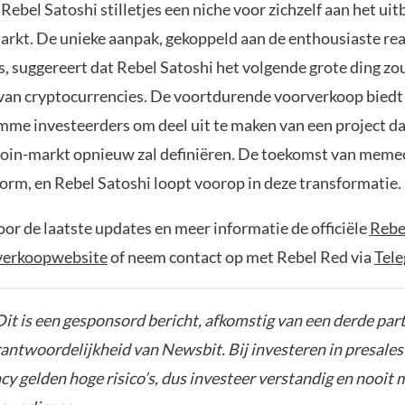
s Rebel Satoshi stilletjes een niche voor zichzelf aan het u
kt. De unieke aanpak, gekoppeld aan de enthousiaste rea
s, suggereert dat Rebel Satoshi het volgende grote ding zo
 van cryptocurrencies. De voortdurende voorverkoop bied
imme investeerders om deel uit te maken van een project d
in-markt opnieuw zal definiëren. De toekomst van memec
orm, en Rebel Satoshi loopt voorop in deze transformatie.
or de laatste updates en meer informatie de officiële
Rebe
verkoopwebsite
of neem contact op met Rebel Red via
Tel
it is een gesponsord bericht, afkomstig van een derde parti
rantwoordelijkheid van Newsbit. Bij investeren in presales
y gelden hoge risico’s, dus investeer verstandig en nooit 