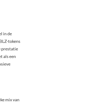
l in de
RBLZ-tokens
 prestatie
t als een
osieve
eke mix van