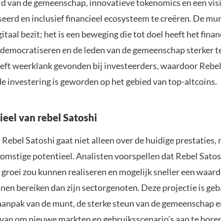
d van de gemeenschap, innovatieve tokenomics en een vis
eerd en inclusief financieel ecosysteem te creëren. De munt
gitaal bezit; het is een beweging die tot doel heeft het finan
 democratiseren en de leden van de gemeenschap sterker t
eeft weerklank gevonden bij investeerders, waardoor Rebel
e investering is geworden op het gebied van top-altcoins.
ieel van rebel Satoshi
Rebel Satoshi gaat niet alleen over de huidige prestaties,
komstige potentieel. Analisten voorspellen dat Rebel Satos
 groei zou kunnen realiseren en mogelijk sneller een waard
nen bereiken dan zijn sectorgenoten. Deze projectie is ge
aanpak van de munt, de sterke steun van de gemeenschap e
rvan om nieuwe markten en gebruiksscenario’s aan te bore