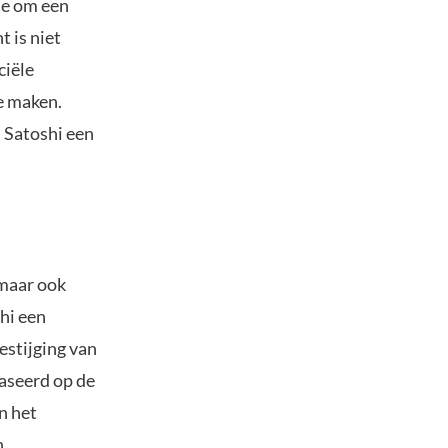
ie om een
 is niet
ciële
e maken.
 Satoshi een
 maar ook
hi een
estijging van
baseerd op de
n het
n.