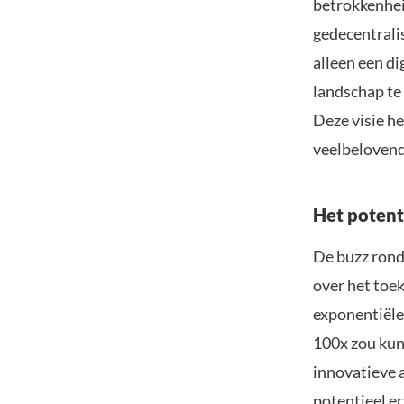
betrokkenhei
gedecentralis
alleen een di
landschap te
Deze visie h
veelbelovend
Het potent
De buzz rond 
over het toe
exponentiële
100x zou kun
innovatieve 
potentieel e