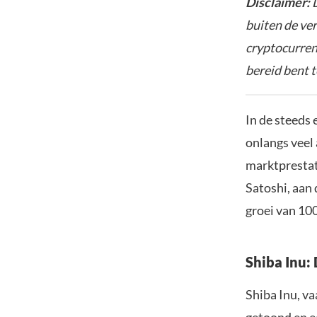
Disclaimer:
D
buiten de ve
cryptocurrenc
bereid bent t
In de steeds
onlangs veel
marktprestat
Satoshi, aan 
groei van 100
Shiba Inu
Shiba Inu, va