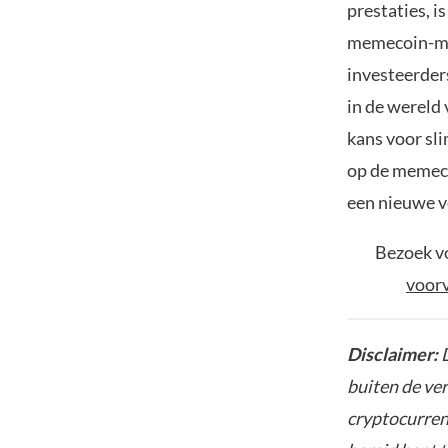
prestaties, i
memecoin-mar
investeerder
in de wereld
kans voor sl
op de memeco
een nieuwe v
Bezoek vo
voor
Disclaimer:
D
buiten de ve
cryptocurrenc