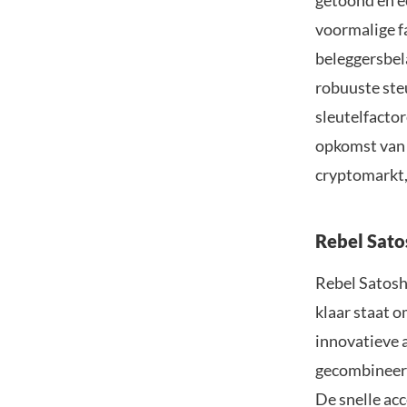
getoond en e
voormalige fa
beleggersbel
robuuste ste
sleutelfacto
opkomst van 
cryptomarkt,
Rebel Sato
Rebel Satosh
klaar staat 
innovatieve 
gecombineerd
De snelle acc