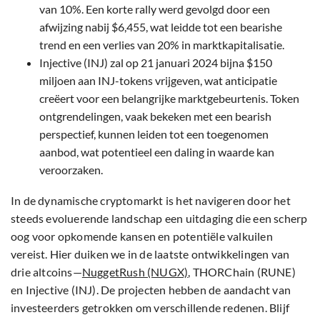
van 10%. Een korte rally werd gevolgd door een
afwijzing nabij $6,455, wat leidde tot een bearishe
trend en een verlies van 20% in marktkapitalisatie.
Injective (INJ) zal op 21 januari 2024 bijna $150
miljoen aan INJ-tokens vrijgeven, wat anticipatie
creëert voor een belangrijke marktgebeurtenis. Token
ontgrendelingen, vaak bekeken met een bearish
perspectief, kunnen leiden tot een toegenomen
aanbod, wat potentieel een daling in waarde kan
veroorzaken.
In de dynamische cryptomarkt is het navigeren door het
steeds evoluerende landschap een uitdaging die een scherp
oog voor opkomende kansen en potentiële valkuilen
vereist. Hier duiken we in de laatste ontwikkelingen van
drie altcoins—
NuggetRush (NUGX)
, THORChain (RUNE)
en Injective (INJ). De projecten hebben de aandacht van
investeerders getrokken om verschillende redenen. Blijf