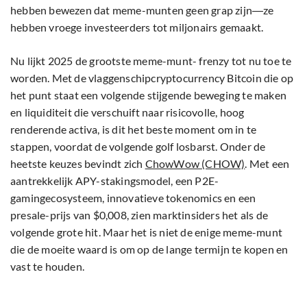
hebben bewezen dat meme-munten geen grap zijn―ze
hebben vroege investeerders tot miljonairs gemaakt.
Nu lijkt 2025 de grootste meme-munt- frenzy tot nu toe te
worden. Met de vlaggenschipcryptocurrency Bitcoin die op
het punt staat een volgende stijgende beweging te maken
en liquiditeit die verschuift naar risicovolle, hoog
renderende activa, is dit het beste moment om in te
stappen, voordat de volgende golf losbarst. Onder de
heetste keuzes bevindt zich
ChowWow (CHOW)
. Met een
aantrekkelijk APY-stakingsmodel, een P2E-
gamingecosysteem, innovatieve tokenomics en een
presale-prijs van $0,008, zien marktinsiders het als de
volgende grote hit. Maar het is niet de enige meme-munt
die de moeite waard is om op de lange termijn te kopen en
vast te houden.