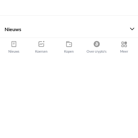
Nieuws
Nieuws
Koersen
Kopen
Over crypto's
Meer
Kopen en verkopen
Over cryptocurrency
ETF's
Koersen