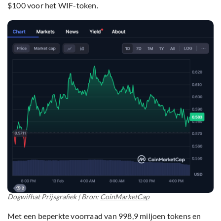
$100 voor het WIF-token.
Dogwifhat Prijsgrafiek | Bron:
CoinMarketCap
Met een beperkte voorraad van 998,9 miljoen tokens en