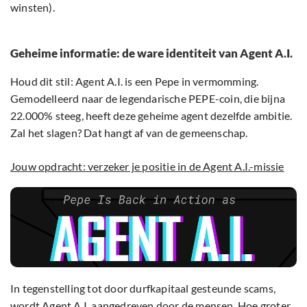
winsten).
Geheime informatie: de ware identiteit van Agent A.I.
Houd dit stil: Agent A.I. is een Pepe in vermomming.
Gemodelleerd naar de legendarische PEPE-coin, die bijna
22.000% steeg, heeft deze geheime agent dezelfde ambitie.
Zal het slagen? Dat hangt af van de gemeenschap.
Jouw opdracht: verzeker je positie in de Agent A.I.-missie
In tegenstelling tot door durfkapitaal gesteunde scams,
wordt Agent A.I. aangedreven door de mensen. Hoe groter