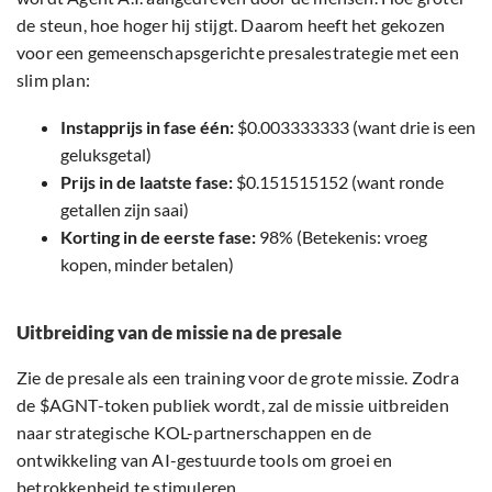
de steun, hoe hoger hij stijgt. Daarom heeft het gekozen
voor een gemeenschapsgerichte presalestrategie met een
slim plan:
Instapprijs in fase één:
$0.003333333 (want drie is een
geluksgetal)
Prijs in de laatste fase:
$0.151515152 (want ronde
getallen zijn saai)
Korting in de eerste fase:
98% (Betekenis: vroeg
kopen, minder betalen)
Uitbreiding van de missie na de presale
Zie de presale als een training voor de grote missie. Zodra
de $AGNT-token publiek wordt, zal de missie uitbreiden
naar strategische KOL-partnerschappen en de
ontwikkeling van AI-gestuurde tools om groei en
betrokkenheid te stimuleren.