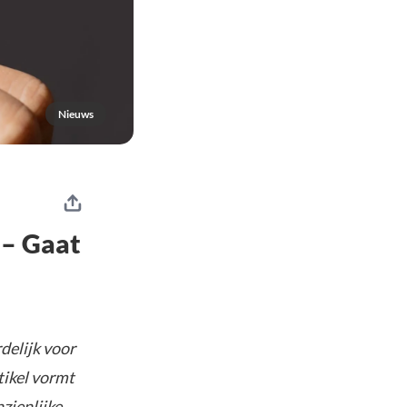
Nieuws
 – Gaat
delijk voor
tikel vormt
nzienlijke