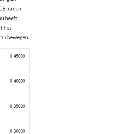
OGE na een
au heeft
t het
 kan bewegen.