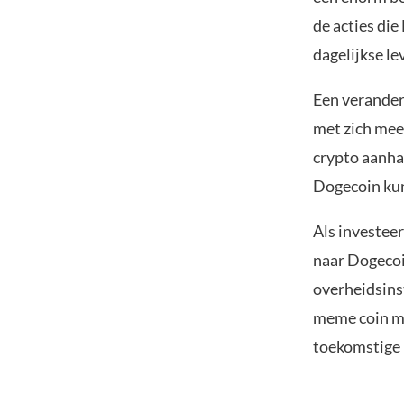
de acties di
dagelijkse l
Een verander
met zich mee
crypto aanha
Dogecoin kun
Als investeer
naar Dogecoi
overheidsinst
meme coin me
toekomstige 