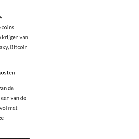
e
 coins
 krijgen van
axy, Bitcoin
.
kosten
van de
 een van de
 vol met
ze