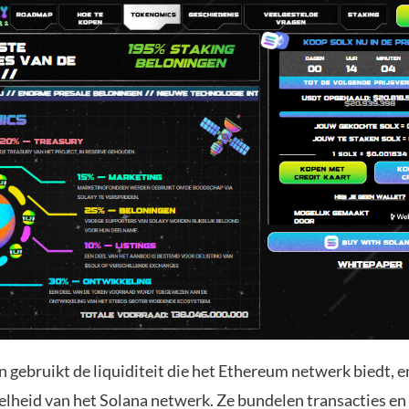
n gebruikt de liquiditeit die het Ethereum netwerk biedt, 
nelheid van het Solana netwerk. Ze bundelen transacties e