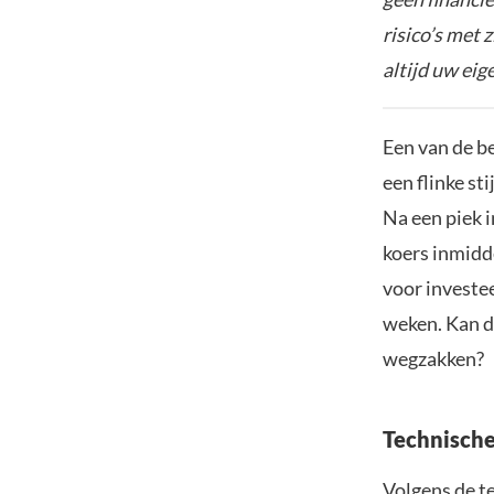
risico’s met 
altijd uw ei
Een van de b
een flinke s
Na een piek 
koers inmidd
voor investe
weken. Kan de
wegzakken?
Technische
Volgens de t