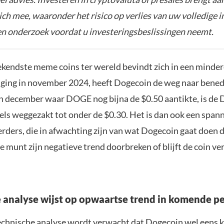
zich mee, waaronder het risico op verlies van uw volledige i
gen onderzoek voordat u investeringsbeslissingen neemt.
ekendste meme coins ter wereld bevindt zich in een minder
tijging in november 2024, heeft Dogecoin de weg naar bened
in december waar DOGE nog bijna de $0.50 aantikte, is de
els weggezakt tot onder de $0.30. Het is dan ook een spann
erders, die in afwachting zijn van wat Dogecoin gaat doen
 munt zijn negatieve trend doorbreken of blijft de coin ve
 analyse wijst op opwaartse trend in komende p
echnische analyse wordt verwacht dat Dogecoin wel eens 