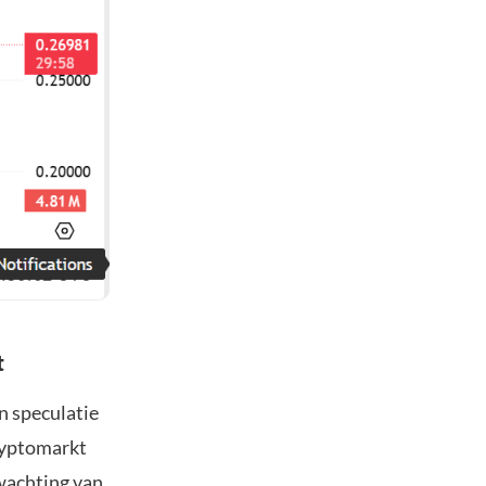
t
an speculatie
cryptomarkt
fwachting van