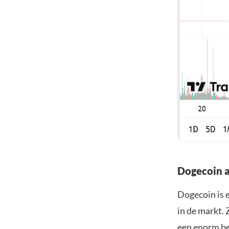
Dogecoin a
Dogecoin is e
in de markt. 
een enorm be