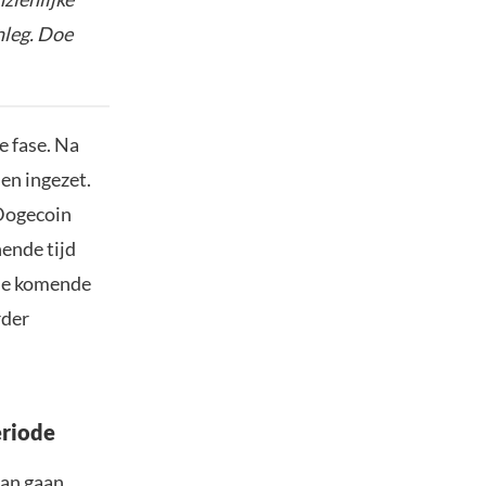
nleg. Doe
e fase. Na
en ingezet.
 Dogecoin
ende tijd
 de komende
rder
eriode
kan gaan