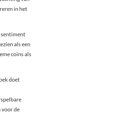
reren in het
f sentiment
ezien als een
eme coins als
zoek doet
rspelbare
 voor de