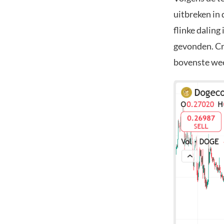
uitbreken in 
flinke dalin
gevonden. Cr
bovenste wee