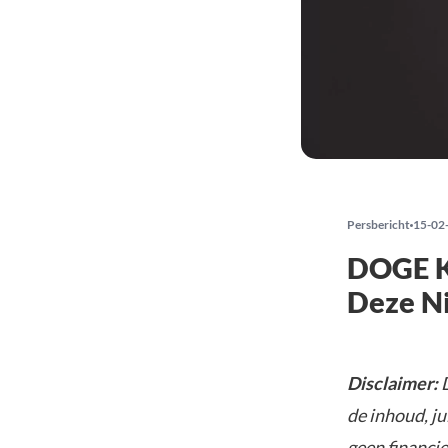
Persbericht
15-02
DOGE K
Deze N
Disclaimer:
D
de inhoud, ju
geen financie