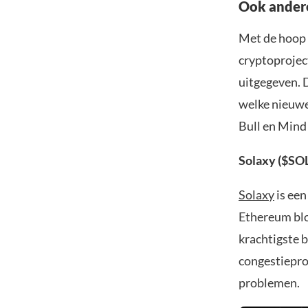
Ook ander
Met de hoop 
cryptoprojec
uitgegeven. D
welke nieuwe
Bull en Mind
Solaxy ($SOL
Solaxy
is een
Ethereum blo
krachtigste 
congestiepro
problemen.