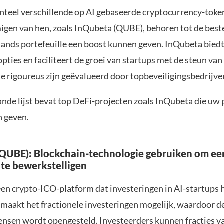
nteel verschillende op AI gebaseerde cryptocurrency-toke
gen van hen, zoals
InQubeta (QUBE)
, behoren tot de bes
mands portefeuille een boost kunnen geven. InQubeta biedt
pties en faciliteert de groei van startups met de steun va
ie rigoureus zijn geëvalueerd door topbeveiligingsbedrijve
nde lijst bevat top DeFi-projecten zoals InQubeta die uw 
 geven.
QUBE): Blockchain-technologie gebruiken om een
 te bewerkstelligen
een crypto-ICO-platform dat investeringen in AI-startups he
aakt het fractionele investeringen mogelijk, waardoor de
nsen wordt opengesteld. Investeerders kunnen fracties v