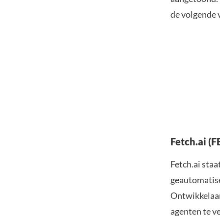
de volgende 
Fetch.ai (
Fetch.ai staa
geautomatise
Ontwikkelaa
agenten te ve