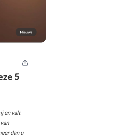
Nieuws
eze 5
j en valt
 van
meer dan u