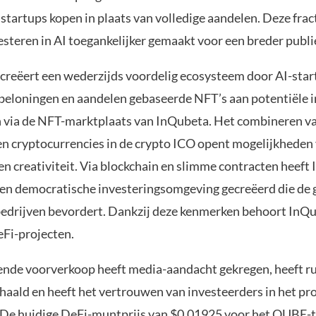
startups kopen in plaats van volledige aandelen. Deze frac
esteren in AI toegankelijker gemaakt voor een breder publi
 creëert een wederzijds voordelig ecosysteem door AI-start
p beloningen en aandelen gebaseerde NFT’s aan potentiële 
n via de NFT-marktplaats van InQubeta. Het combineren va
en cryptocurrencies in de crypto ICO opent mogelijkheden
en creativiteit. Via blockchain en slimme contracten heeft
e en democratische investeringsomgeving gecreëerd die de g
edrijven bevordert. Dankzij deze kenmerken behoort InQu
eFi-projecten.
nde voorverkoop heeft media-aandacht gekregen, heeft r
haald en heeft het vertrouwen van investeerders in het pro
De huidige DeFi-muntprijs van $0,01925 voor het QUBE-to