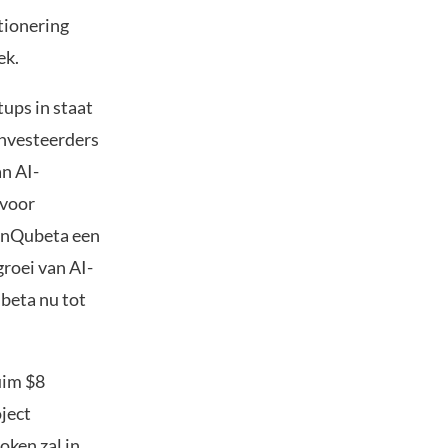
tionering
ek.
ups in staat
investeerders
n AI-
 voor
 InQubeta een
roei van AI-
beta nu tot
uim $8
ject
ken zal in