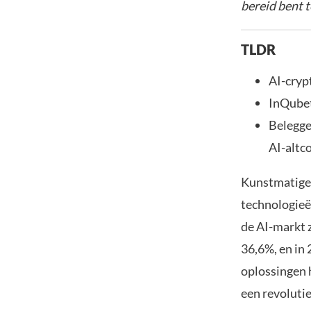
bereid bent t
TLDR
AI-cryp
InQubet
Belegge
AI-altco
Kunstmatige i
technologieë
de AI-markt 
36,6%, en in
oplossingen 
een revolutie