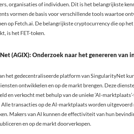
s, organisaties of individuen. Dit is het belangrijkste ke
ents vormen de basis voor verschillende tools waartoe on
en op Fetch.ai. De belangrijkste cryptocurrency die op he
t, is het FET-token.
yNet (AGIX): Onderzoek naar het genereren van 
an het gedecentraliseerde platform van SingularityNet ku
iensten ontwikkelen en op de markt brengen. Deze dienst
ld en verkocht met behulp van de unieke ‘AI-marktplaats’-
. Alle transacties op de AI-marktplaats worden uitgevoerd
oken. Makers van AI kunnen de effectiviteit van hun bevind
ubliceren en op de markt doorverkopen.