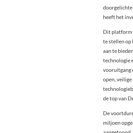
doorgelichte 
heeft het inv
Dit platform
te stellen o
aan te biede
technologie 
vooruitgang 
open, veilig
technologieb
de top van D
De voortdure
miljoen opge
aangetoond. 