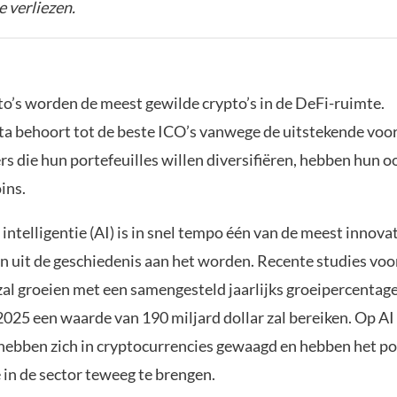
e verliezen.
to’s worden de meest gewilde crypto’s in de DeFi-ruimte.
a behoort tot de beste ICO’s vanwege de uitstekende voo
rs die hun portefeuilles willen diversifiëren, hebben hun o
ins.
ntelligentie (AI) is in snel tempo één van de meest innova
n uit de geschiedenis aan het worden. Recente studies voo
zal groeien met een samengesteld jaarlijks groeipercentag
 2025 een waarde van 190 miljard dollar zal bereiken. Op A
hebben zich in cryptocurrencies gewaagd en hebben het p
 in de sector teweeg te brengen.