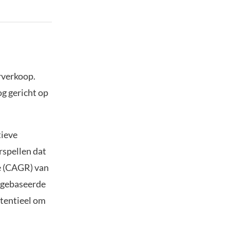
rverkoop.
og gericht op
tieve
rspellen dat
e (CAGR) van
I gebaseerde
otentieel om