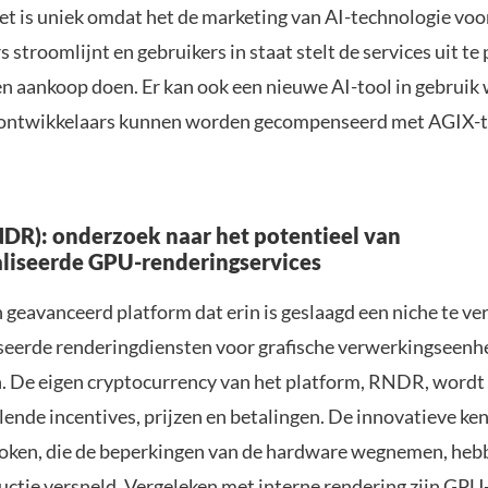
et is uniek omdat het de marketing van AI-technologie voo
 stroomlijnt en gebruikers in staat stelt de services uit te
en aankoop doen. Er kan ook een nieuwe AI-tool in gebruik
ontwikkelaars kunnen worden gecompenseerd met AGIX-t
DR): onderzoek naar het potentieel van
liseerde GPU-renderingservices
 geavanceerd platform dat erin is geslaagd een niche te v
seerde renderingdiensten voor grafische verwerkingseenh
n. De eigen cryptocurrency van het platform, RNDR, wordt
llende incentives, prijzen en betalingen. De innovatieve k
oken, die de beperkingen van de hardware wegnemen, heb
uctie versneld. Vergeleken met interne rendering zijn GPU