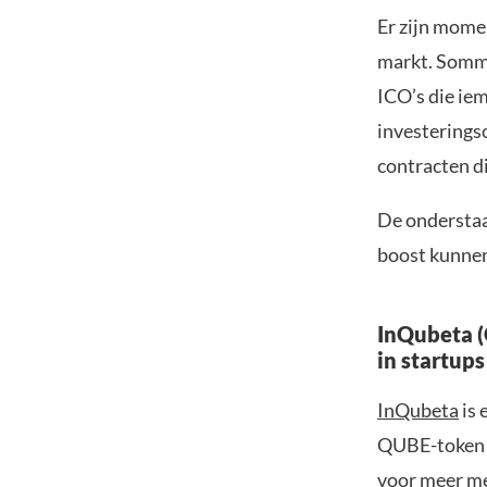
Er zijn mome
markt. Sommi
ICO’s die ie
investeringso
contracten d
De onderstaa
boost kunnen
InQubeta (
in startups
InQubeta
is 
QUBE-token m
voor meer me