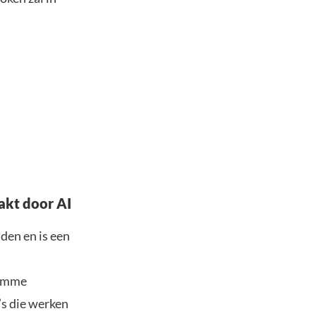
akt door AI
uden en is een
limme
’s die werken