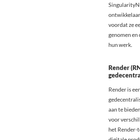
SingularityN
ontwikkelaars
voordat ze e
genomen en 
hun werk.
Render (RN
gedecentra
Render is een
gedecentrali
aan te biede
voor verschi
het Render-t
digitale prod