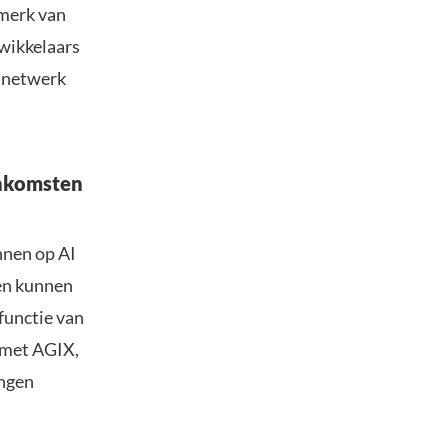
nmerk van
twikkelaars
t netwerk
inkomsten
nnen op AI
en kunnen
functie van
 met AGIX,
ingen