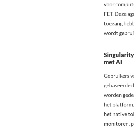
voor computer
FET. Deze ag
toegang hebb
wordt gebruik
Singularit
met AI
Gebruikers v
gebaseerde d
worden gedee
het platform
het native t
monitoren, p