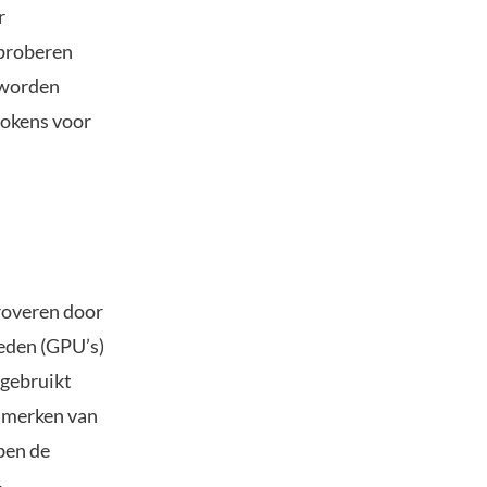
r
 proberen
 worden
okens voor
eroveren door
eden (GPU’s)
 gebruikt
enmerken van
ben de
-