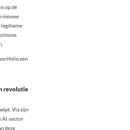
ns op de
te nieuwe
 legitieme
n slimme
n.
portfolio een
 revolutie
lpt. Via zijn
 AI-sector
an deze