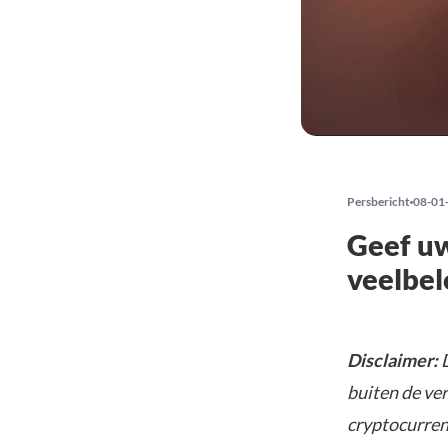
Persbericht
08-01
Geef uw
veelbel
Disclaimer:
D
buiten de ve
cryptocurrenc