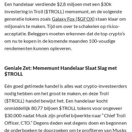
Een handelaar verdiende $2,8 miljoen met een $30k
investering in Troll ($TROLL) mememunt, en de volgende
generatie tokens zoals
Galaxy Fox ($GFOX)
staan klaar om
miljonairs te maken. Tijd om over te schakelen op risico-
acceptatie. Beleggers moeten erkennen dat de top crypto’s
om nu te kopen in de komende maanden 100-voudige
rendementen kunnen opleveren.
Geniale Zet: Mememunt Handelaar Slaat Slag met
$TROLL
Eén goed getimede handel is alles wat crypto-investeerders
nodig hebben om het groot te maken, en deze Troll
($TROLL) handel bewijst het. Een handelaar kocht
onmiddellijk 80,77 biljoen $TROLL tokens voor ongeveer
$30.000 nadat Musk zijn profiel bijwerkte naar “Chief Troll
Officer, CTO.” Degens deden wat degens doen en begonnen
de orderboeken te doorzoeken om te profiteren van Musks