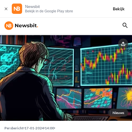
Newsbit
Bekijk
Bekijk in de Google Play store
Nieuws
Persbericht
17-01-2024
14:00