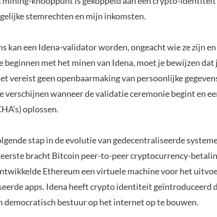
lk mining-knooppunt is gekoppeld aan een crypto-identiteit
gelijke stemrechten en mijn inkomsten.
ns kan een Idena-validator worden, ongeacht wie ze zijn en
 beginnen met het minen van Idena, moet je bewijzen dat 
et vereist geen openbaarmaking van persoonlijke gegevens
 verschijnen wanneer de validatie ceremonie begint en een
HA’s) oplossen.
olgende stap in de evolutie van gedecentraliseerde system
 eerste bracht Bitcoin peer-to-peer cryptocurrency-betali
ntwikkelde Ethereum een virtuele machine voor het uitvo
seerde apps. Idena heeft crypto identiteit geïntroduceerd 
om democratisch bestuur op het internet op te bouwen.