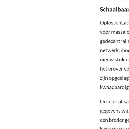
Schaalbaa
OplossenLack
voor massale
gedecentralis
netwerk, moe
nieuw stukje
het erover ee
zijn opgesla
kwaadaardig
Decentralisa
gegevens wij
een breder g