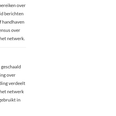
bereiken over
id berichten
ef handhaven
ensus over
 het netwerk.
 geschaald
ing over
ing verdeelt
 het netwerk
ebruikt in