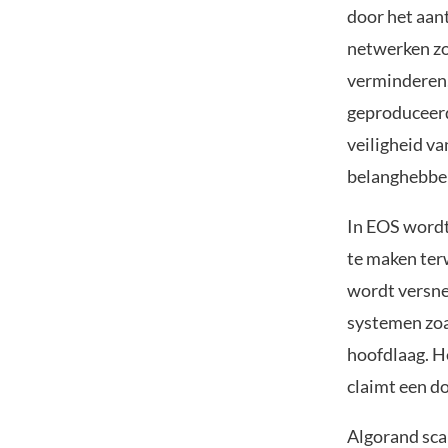
door het aan
netwerken zo
verminderen,
geproduceerd.
veiligheid va
belanghebbe
In EOS wordt
te maken ter
wordt versnel
systemen zoa
hoofdlaag. H
claimt een d
Algorand sca