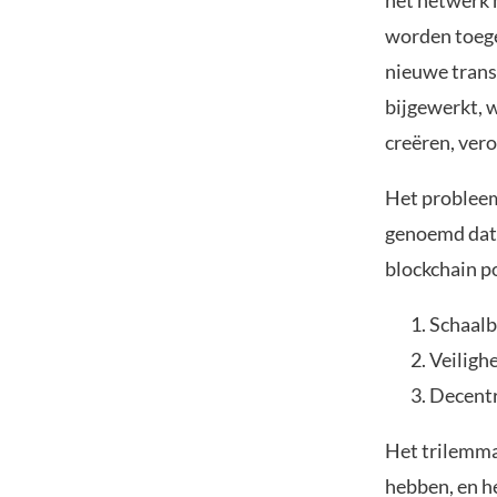
het netwerk 
worden toege
nieuwe trans
bijgewerkt, w
creëren, vero
Het probleem
genoemd dat 
blockchain p
Schaalb
Veiligh
Decentr
Het trilemma 
hebben, en he