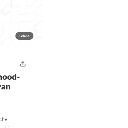
Solana
hood-
van
sche