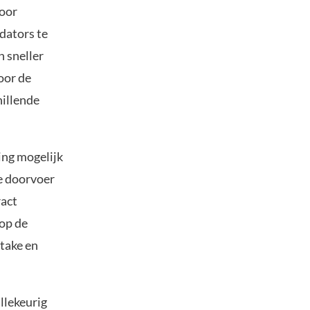
door
dators te
 sneller
oor de
hillende
ing mogelijk
de doorvoer
ract
op de
take en
llekeurig