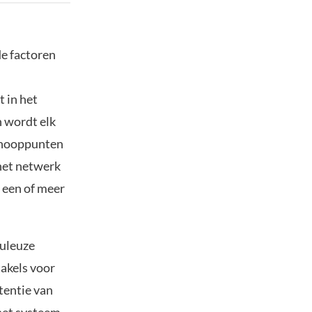
de factoren
t in het
 wordt elk
 knooppunten
 het netwerk
 een of meer
duleuze
takels voor
tentie van