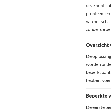
deze publica
probleem en 
van het scha
zonder de bev
Overzicht 
De oplossing
worden onder
beperkt aant
hebben, voere
Beperkte v
De eerste be