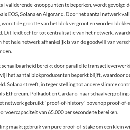
tal validerende knooppunten te beperken, wordt gevolgd 
als EOS, Solana en Algorand. Door het aantal netwerk vali
 wordt de grootte van het blok vergroot en worden blokken
 Dit leidt echter tot centralisatie van het netwerk, waard
n het hele netwerk afhankelijk is van de goodwill van versc
nden.
 schaalbaarheid bereikt door parallelle transactieverwerk
wijl het aantal blokproducenten beperkt blijft, waardoor 
d. Solana streeft, in tegenstelling tot andere slimme cont
ls Ethereum, Polkadot en Cardano, naar schaalvergroting 
et netwerk gebruikt “proof-of-history” bovenop proof-of-s
oorvoercapaciteit van 65.000 per seconde te bereiken.
ling maakt gebruik van pure proof-of-stake om een klein wi