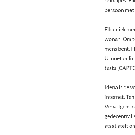
principes. E
persoon met 
Elk uniek me
wonen. Om te
mens bent. H
U moet online
tests (CAPTC
Idena is de v
internet. Ten
Vervolgens o
gedecentrali
staat stelt 