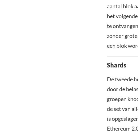
aantal blok a
het volgende
te ontvangen
zonder grote
een blok wor
Shards
De tweede be
door de bela
groepen knoo
de set van al
is opgeslage
Ethereum 2.0,