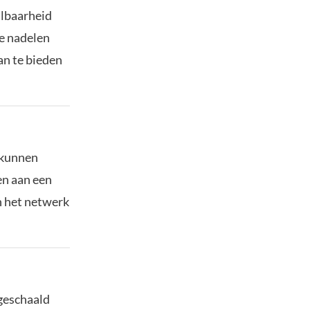
albaarheid
e nadelen
an te bieden
 kunnen
en aan een
n het netwerk
geschaald