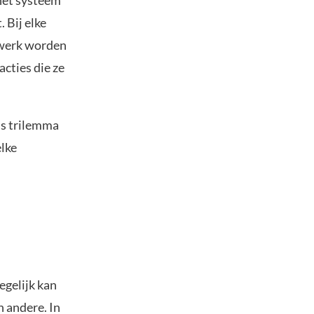
het systeem
 Bij elke
twerk worden
acties die ze
ds trilemma
lke
egelijk kan
n andere. In