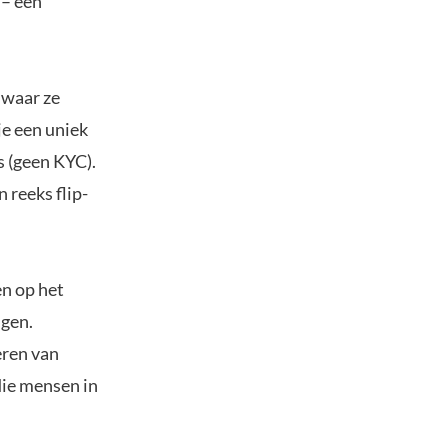
 – één
 waar ze
je een uniek
 (geen KYC).
 reeks flip-
en op het
ngen.
eren van
die mensen in