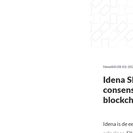
Newsbit
28-02-20
Idena S
consens
blockch
Idena is de 