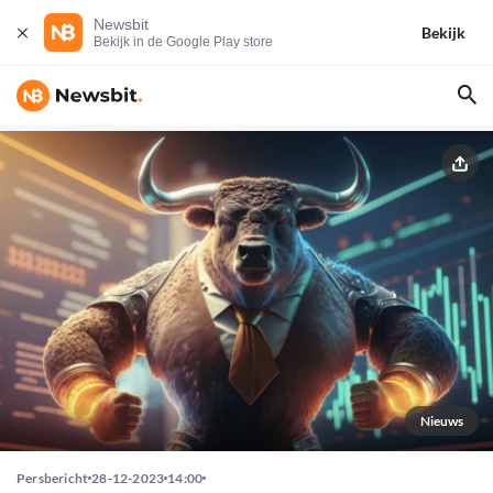
Newsbit
Bekijk
Bekijk in de Google Play store
Nieuws
Persbericht
28-12-2023
14:00