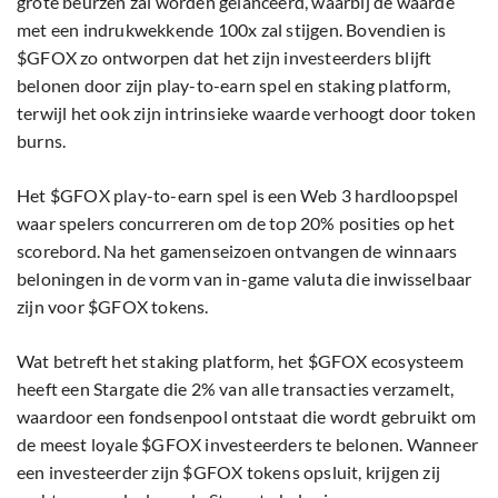
grote beurzen zal worden gelanceerd, waarbij de waarde
met een indrukwekkende 100x zal stijgen. Bovendien is
$GFOX zo ontworpen dat het zijn investeerders blijft
belonen door zijn play-to-earn spel en staking platform,
terwijl het ook zijn intrinsieke waarde verhoogt door token
burns.
Het $GFOX play-to-earn spel is een Web 3 hardloopspel
waar spelers concurreren om de top 20% posities op het
scorebord. Na het gamenseizoen ontvangen de winnaars
beloningen in de vorm van in-game valuta die inwisselbaar
zijn voor $GFOX tokens.
Wat betreft het staking platform, het $GFOX ecosysteem
heeft een Stargate die 2% van alle transacties verzamelt,
waardoor een fondsenpool ontstaat die wordt gebruikt om
de meest loyale $GFOX investeerders te belonen. Wanneer
een investeerder zijn $GFOX tokens opsluit, krijgen zij