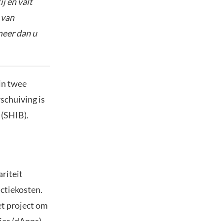
j en valt
 van
meer dan u
in twee
schuiving is
 (SHIB).
riteit
ctiekosten.
et project om