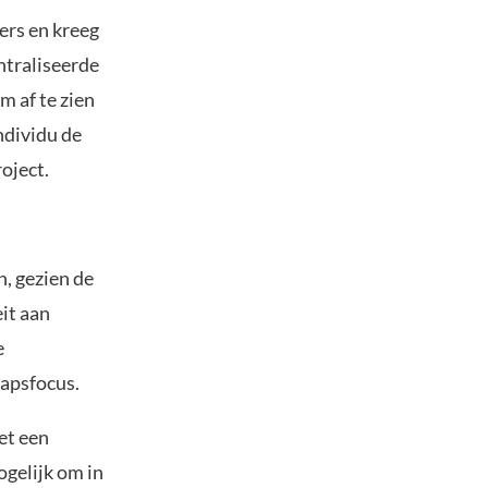
ers en kreeg
ntraliseerde
m af te zien
ndividu de
roject.
, gezien de
it aan
e
hapsfocus.
et een
gelijk om in