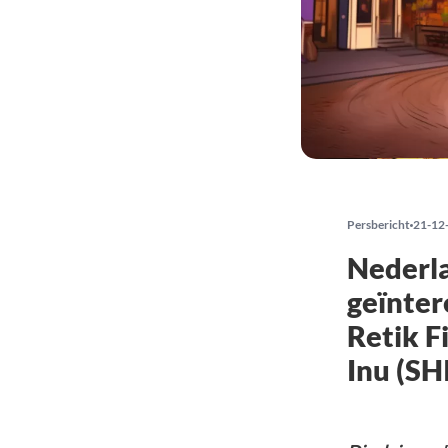
Persbericht
21-12
Nederla
geïnter
Retik F
Inu (SH