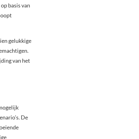
t op basis van
loopt
ien gelukkige
bemachtigen.
jding van het
mogelijk
enario’s. De
roeiende
ige