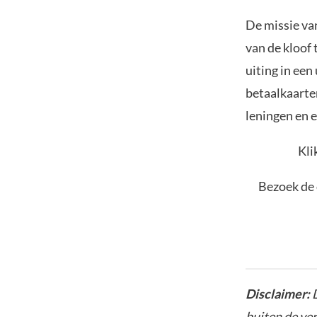
De missie va
van de kloof 
uiting in een
betaalkaarte
leningen en 
Kli
Bezoek de 
Disclaimer:
D
buiten de ve