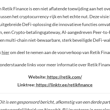
n Retik Finance is een niet aflatende toewijding aan het o
tussen het cryptocurrency-rijk en het echte nut. Deze visie
 uitgebreide DeFi-oplossing die innovatieve functies omvat
n, een Crypto-betalingsgateway, AI-aangedreven Peer-to-
een multi-chain niet-bewaarbare, sterk beveiligde DeFi-wal
k
hier
om deel te nemen aan de voorverkoop van Retik Fina
onderstaande links voor meer informatie over Retik Finan
Website:
https://retik.com/
Linktree:
https://linktr.ee/retikfinance
it is een gesponsord bericht, afkomstig van een derde parti
rantwoordelijkheid van Newsbit. Bij investeren in presales