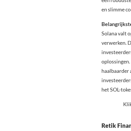
een robuuste
en slimme co
Belangrijkst
Solana valt o
verwerken. D
investeerders
oplossingen.
haalbaarder 
investeerder
het SOL-toke
Kli
Retik Fina