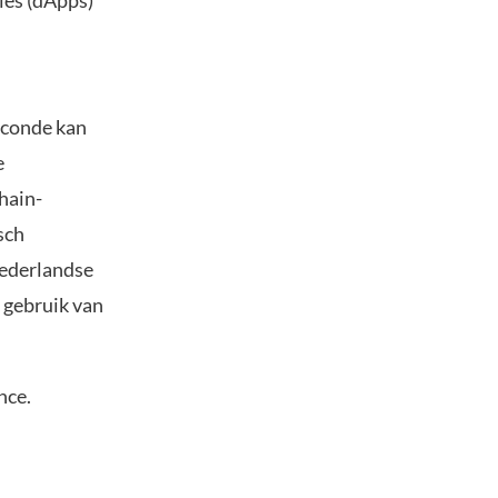
ies (dApps)
seconde kan
e
chain-
sch
Nederlandse
 gebruik van
nce.