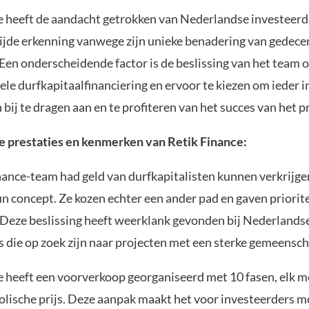
e heeft de aandacht getrokken van Nederlandse investeerd
jde erkenning vanwege zijn unieke benadering van gedece
 Een onderscheidende factor is de beslissing van het team o
ele durfkapitaalfinanciering en ervoor te kiezen om ieder i
 bij te dragen aan en te profiteren van het succes van het p
 prestaties en kenmerken van Retik Finance:
nance-team had geld van durfkapitalisten kunnen verkrijgen
n concept. Ze kozen echter een ander pad en gaven priorite
t. Deze beslissing heeft weerklank gevonden bij Nederlands
s die op zoek zijn naar projecten met een sterke gemeensc
e heeft een voorverkoop georganiseerd met 10 fasen, elk m
lische prijs. Deze aanpak maakt het voor investeerders mo