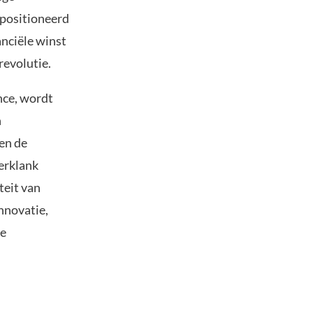
epositioneerd
anciële winst
revolutie.
nce, wordt
n
en de
erklank
teit van
nnovatie,
he