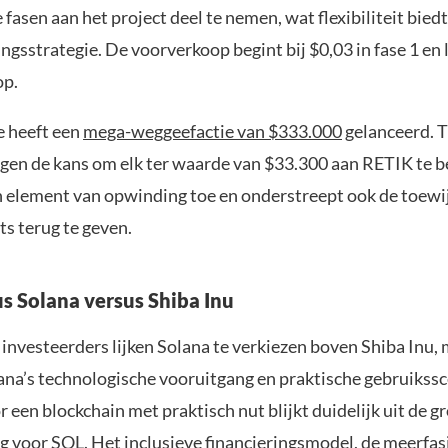
 fasen aan het project deel te nemen, wat flexibiliteit bied
ngsstrategie. De voorverkoop begint bij $0,03 in fase 1 en 
op.
e heeft een
mega-weggeefactie van $333.000
gelanceerd. T
jgen de kans om elk ter waarde van $33.300 aan RETIK te 
n element van opwinding toe en onderstreept ook de toewi
ts terug te geven.
us Solana versus Shiba Inu
investeerders lijken Solana te verkiezen boven Shiba Inu, 
na’s technologische vooruitgang en praktische gebruikssc
 een blockchain met praktisch nut blijkt duidelijk uit de g
ng voor SOL. Het inclusieve financieringsmodel, de meerfas