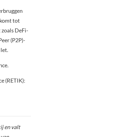
verbruggen
 komt tot
 zoals DeFi-
Peer (P2P)-
let.
nce.
ce (RETIK):
j en valt
 van