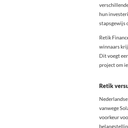
verschillende
hun investeri
stapsgewijs 
Retik Financ
winnaars kri
Dit voegt ee
project om ie
Retik vers
Nederlandse 
vanwege Sola
voorkeur voor
belangstelli