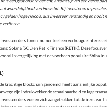
it is een gesponsord bericht, afkomstig van een derde parti
rantwoordelijkheid van Newsbit. Bij investeren in presales
y gelden hoge risico’s, dus investeer verstandig en nooit 
e verliezen.
investeerders tonen momenteel een verhoogde interesse 
kens: Solana (SOL) en Retik Finance (RETIK). Deze focusver
vooral in vergelijking met de voorheen populaire Shiba Inu
L)
de krachtige blockchain genoemd, heeft aanzienlijke popula
nwege zijn indrukwekkende schaalbaarheid en lage transa
investeerders voelen zich aangetrokken tot de inzet van h