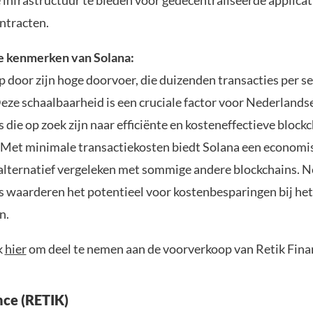
 infrastructuur te bieden voor gedecentraliseerde applicat
ntracten.
e kenmerken van Solana:
p door zijn hoge doorvoer, die duizenden transacties per 
eze schaalbaarheid is een cruciale factor voor Nederlands
 die op zoek zijn naar efficiënte en kosteneffectieve block
 Met minimale transactiekosten biedt Solana een economi
alternatief vergeleken met sommige andere blockchains. 
s waarderen het potentieel voor kostenbesparingen bij het
n.
k
hier
om deel te nemen aan de voorverkoop van Retik Fina
nce (RETIK)