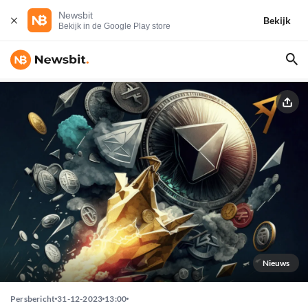
Newsbit
Bekijk
Bekijk in de Google Play store
Nieuws
Persbericht
31-12-2023
13:00