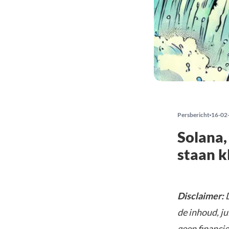
Persbericht
16-02
Solana,
staan k
Disclaimer:
D
de inhoud, ju
geen financie