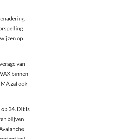
benadering
orspelling
 wijzen op
verage van
 AVAX binnen
SMA zal ook
op 34. Dit is
en blijven
 Avalanche
 potentieel