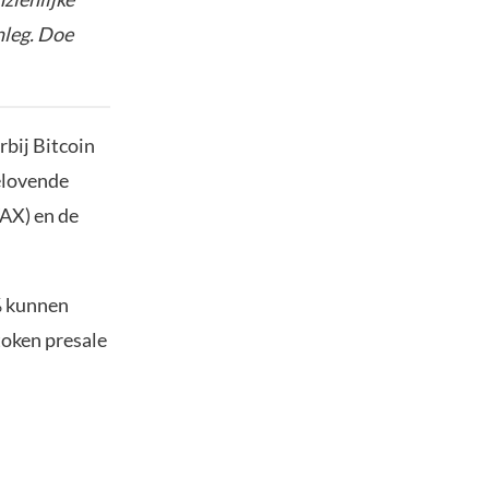
nleg. Doe
bij Bitcoin
elovende
VAX) en de
% kunnen
token presale