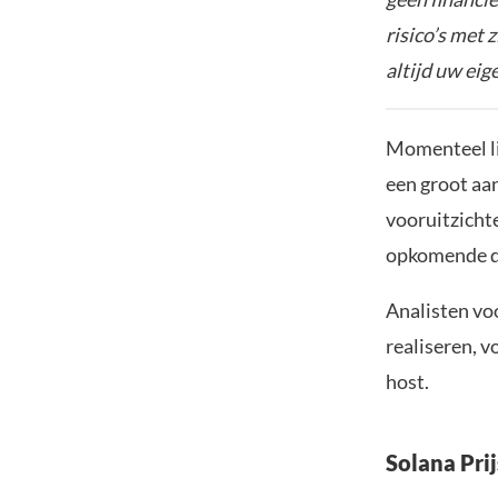
risico’s met 
altijd uw ei
Momenteel li
een groot aa
vooruitzicht
opkomende d
Analisten vo
realiseren, v
host.
Solana Prij