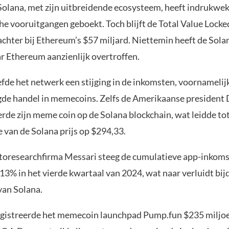
 Solana, met zijn uitbreidende ecosysteem, heeft indrukwe
he vooruitgangen geboekt. Toch blijft de Total Value Locke
achter bij Ethereum’s $57 miljard. Niettemin heeft de Solan
ar Ethereum aanzienlijk overtroffen.
efde het netwerk een stijging in de inkomsten, voornameli
de handel in memecoins. Zelfs de Amerikaanse president
rde zijn meme coin op de Solana blockchain, wat leidde to
 van de Solana prijs op $294,33.
toresearchfirma Messari steeg de cumulatieve app-inkom
13% in het vierde kwartaal van 2024, wat naar verluidt bij
 van Solana.
gistreerde het memecoin launchpad Pump.fun $235 miljo