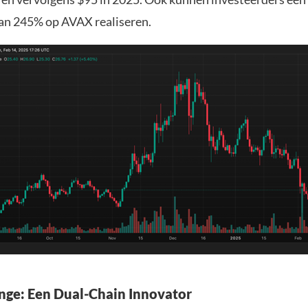
an 245% op AVAX realiseren.
ge: Een Dual-Chain Innovator