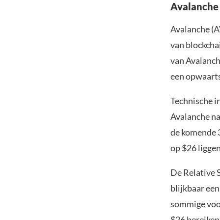
Avalanche 
Avalanche (A
van blockcha
van Avalanch
een opwaartse
Technische i
Avalanche na
de komende 3
op $26 ligge
De Relative 
blijkbaar ee
sommige voor
$26 bereiken