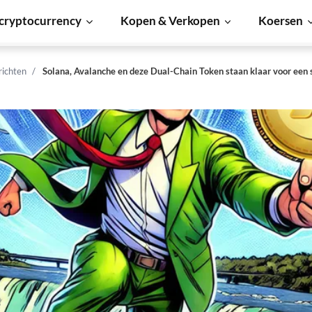
cryptocurrency
Kopen & Verkopen
Koersen
richten
Solana, Avalanche en deze Dual-Chain Token staan klaar voor een s