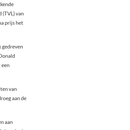
kkende
d (TVL) van
a prijs het
jk gedreven
 Donald
t een
sten van
droeg aan de
en aan