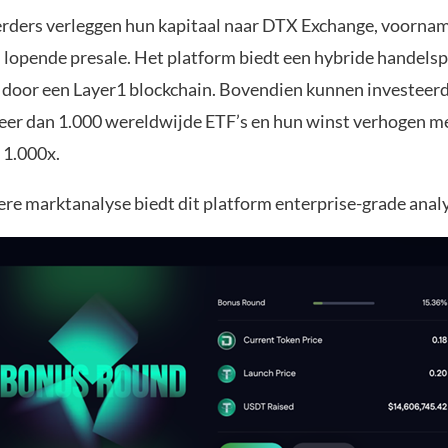
erders verleggen hun kapitaal naar DTX Exchange, voornam
lopende presale. Het platform biedt een hybride handels
door een Layer1 blockchain. Bovendien kunnen investeer
meer dan 1.000 wereldwijde ETF’s en hun winst verhogen m
 1.000x.
ere marktanalyse biedt dit platform enterprise-grade analy