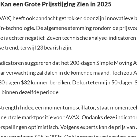
Kan een Grote Prijsstijging Zien in 2025
VAX) heeft ook aandacht getrokken door zijn innovatieve 
in-technologie. De algemene stemming rondom de prijsvo
e is echter negatief. Zeven technische analyse-indicatoren
 trend, terwijl 23 bearish zijn.
ndicatoren suggereren dat het 200-dagen Simple Moving A
ar verwachting zal dalen in de komende maand. Toch zou
0 dagen $32 kunnen bereiken. De kortetermijn 50-dagen 
n binnen dezelfde periode.
Strength Index, een momentumoscillator, staat momenteel 
n neutrale marktpositie voor AVAX. Ondanks deze indicator
spellingen optimistisch. Volgens experts kan de prijs van
 en vervolgens $95 in 2025. Ook kunnen investeerders een