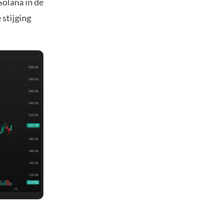
Solana in de
 stijging