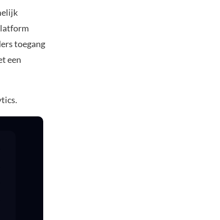
elijk
platform
ders toegang
et een
tics.