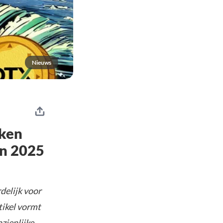
Nieuws
oken
in 2025
delijk voor
tikel vormt
nzienlijke