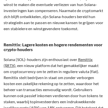
winst te maken die eventuele verliezen van hun Solana-
investeringen kan compenseren. Naarmate de cryptomarkt
zich blijft ontwikkelen, zijn Solana-houders bereid hun
strategieën aan te passen en nieuwe kansen te grijpen voor
een stabielere en winstgevendere toekomst.
Remittix: Lagere kosten en hogere rendementen voor
crypto-houders
Solana (SOL)-houders zijn enthousiast over
Remittix
($RTX)
, een nieuw platform dat het gemakkelijker maakt
om cryptocurrency om te zetten in reguliere valuta (fiat).
Remittix stelt bedrijven in staat om zonder verborgen
kosten een zakelijke rekening op te zetten, waardoor het
beheer van transacties eenvoudig wordt. Gebruikers
kunnen ook passief inkomen verdienen door hun tokens te
staken, waarbij topinvesteerders een indrukwekkende
jaarlijkse rente (APY) van 18% ontvangen. Dit betekent dat