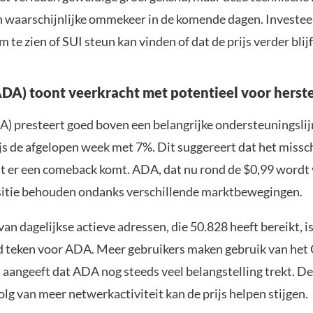
n waarschijnlijke ommekeer in de komende dagen. Investee
 te zien of SUI steun kan vinden of dat de prijs verder blijf
DA) toont veerkracht met potentieel voor herste
) presteert goed boven een belangrijke ondersteuningslijn
js de afgelopen week met 7%. Dit suggereert dat het missch
t er een comeback komt. ADA, dat nu rond de $0,99 wordt
ositie behouden ondanks verschillende marktbewegingen.
n dagelijkse actieve adressen, die 50.828 heeft bereikt, i
teken voor ADA. Meer gebruikers maken gebruik van het
 aangeeft dat ADA nog steeds veel belangstelling trekt. D
olg van meer netwerkactiviteit kan de prijs helpen stijgen.