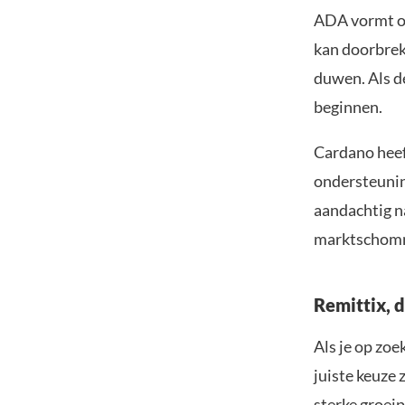
ADA vormt oo
kan doorbrek
duwen. Als de
beginnen.
Cardano heeft
ondersteunin
aandachtig n
marktschomm
Remittix, 
Als je op zoe
juiste keuze
sterke groeip