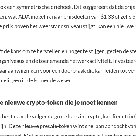
k een symmetrische driehoek. Dit suggereert dat de prijs
en, wat ADA mogelijk naar prijsdoelen van $1,33 of zelfs 
 prijs boven het weerstandsniveau stijgt, kan een nieuwe 
 de kans om te herstellen en hoger te stijgen, gezien de st
gsniveaus en de toenemende netwerkactiviteit. Investeer
aar aanwijzingen voor een doorbraak die kan leiden tot ve
elingen in de komende weken.
de nieuwe crypto-token die je moet kennen
k bent naar de volgende grote kans in crypto, kan
Remittix 
 zijn. Deze nieuwe presale-token wint snel aan aandacht v
otentieel. Met zijn unieke eigenschappen is Remittix een s