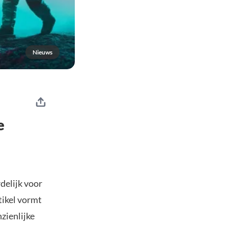
Nieuws
e
delijk voor
tikel vormt
nzienlijke