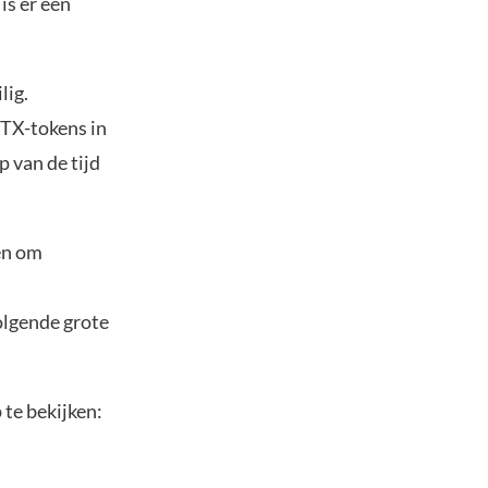
is er een
lig.
RTX-tokens in
 van de tijd
ten om
olgende grote
te bekijken: