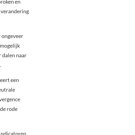
broken en
n verandering
ar ongeveer
mogelijk
r dalen naar
.
eert een
eutrale
vergence
nde rode
 indicatoren