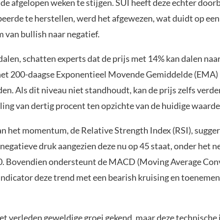
s de afgelopen weken te stijgen. SUI heeft deze echter door
beerde te herstellen, werd het afgewezen, wat duidt op ee
van bullish naar negatief.
t dalen, schatten experts dat de prijs met 14% kan dalen na
 het 200-daagse Exponentieel Movende Gemiddelde (EMA) 
den. Als dit niveau niet standhoudt, kan de prijs zelfs verde
ling van dertig procent ten opzichte van de huidige waarde
n het momentum, de Relative Strength Index (RSI), sugger
egatieve druk aangezien deze nu op 45 staat, onder het n
50. Bovendien ondersteunt de MACD (Moving Average Con
indicator deze trend met een bearish kruising en toeneme
het verleden geweldige groei gekend, maar deze technische