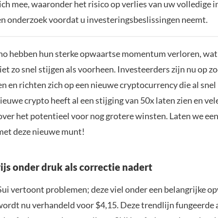
zich mee, waaronder het risico op verlies van uw volledige i
gen onderzoek voordat u investeringsbeslissingen neemt.
no hebben hun sterke opwaartse momentum verloren, wat
iet zo snel stijgen als voorheen. Investeerders zijn nu op z
n en richten zich op een nieuwe cryptocurrency die al snel
nieuwe crypto heeft al een stijging van 50x laten zien en vel
over het potentieel voor nog grotere winsten. Laten we een
 met deze nieuwe munt!
rijs onder druk als correctie nadert
 Sui vertoont problemen; deze viel onder een belangrijke o
wordt nu verhandeld voor $4,15. Deze trendlijn fungeerde 