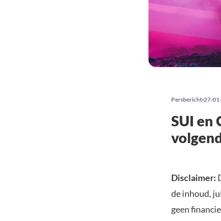
Persbericht
27-01
SUI en 
volgend
Disclaimer:
D
de inhoud, ju
geen financie