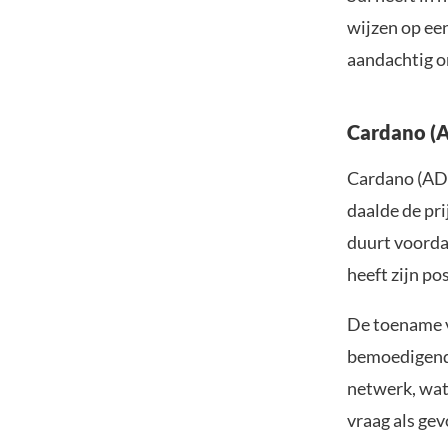
wijzen op ee
aandachtig om
Cardano (A
Cardano (ADA
daalde de pri
duurt voorda
heeft zijn p
De toename va
bemoedigend 
netwerk, wat
vraag als gev