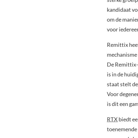
kandidaat vo
om de manier
voor iederee
Remittix heef
mechanisme w
De Remittix-
is in de huid
staat stelt d
Voor degenen 
is dit een g
RTX
biedt ee
toenemende v