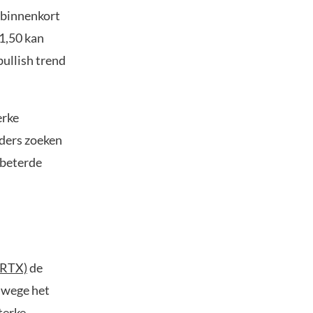
 binnenkort
$1,50 kan
bullish trend
erke
ders zoeken
rbeterde
(RTX)
de
anwege het
terke