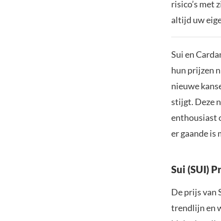
risico’s met 
altijd uw ei
Sui en Carda
hun prijzen n
nieuwe kanse
stijgt. Deze 
enthousiast 
er gaande is
Sui (SUI) P
De prijs van
trendlijn en 