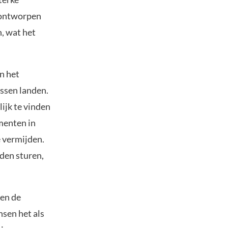
s ontworpen
, wat het
n het
ssen landen.
ijk te vinden
umenten in
e vermijden.
eden sturen,
ien de
sen het als