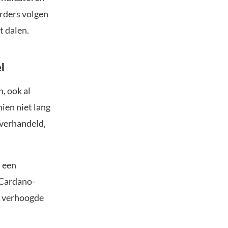
rders volgen
t dalen.
l
, ook al
ien niet lang
 verhandeld,
s een
 Cardano-
e verhoogde