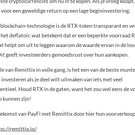
ste cryptocurrencies om nu in te kopen. Als je vroeg koopt, 
 voor een geweldige return op een lage begininvestering.
lockchain-technologie is de RTX-token transparant en vei
 het deflatoir, wat betekent dat er een beperkte voorraad 
t helpt om uit te leggen waarom de waarde ervan in de loop
 Dit geeft investeerders gemoedsrust over hun aankopen.
e van Remittix in volle gang, is het een van de beste mun
 investeren als je deel wilt uitmaken van iets met veel
ntieel. Houd RTX in de gaten, want het zou wel eens de v
o kunnen zijn!
ekomst van PayFi met Remittix door hier hun voorverkoop 
ps://remittix.io/