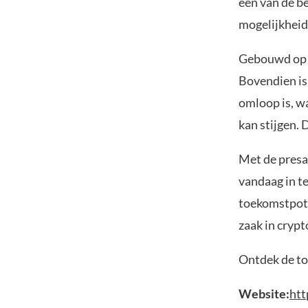
een van de be
mogelijkheid
Gebouwd op b
Bovendien is
omloop is, wa
kan stijgen.
Met de presal
vandaag in te
toekomstpote
zaak in crypt
Ontdek de to
Website:
htt