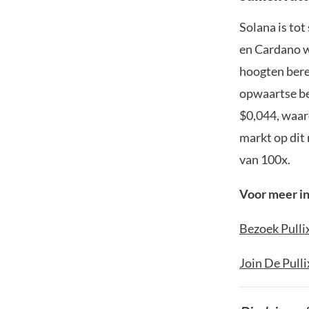
Solana is tot
en Cardano w
hoogten bere
opwaartse be
$0,044, waar
markt op dit
van 100x.
Voor meer in
Bezoek Pulli
Join De Pull