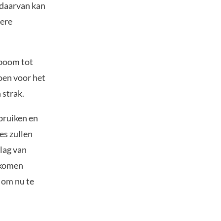
 daarvan kan
dere
fboom tot
oen voor het
 strak.
bruiken en
es zullen
lag van
nkomen
 om nu te