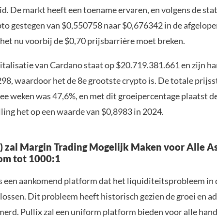
d. De markt heeft een toename ervaren, en volgens de stati
to gestegen van $0,550758 naar $0,676342 in de afgelope
het nu voorbij de $0,70 prijsbarrière moet breken.
talisatie van Cardano staat op $20.719.381.661 en zijn 
98, waardoor het de 8e grootste crypto is. De totale prijsst
ee weken was 47,6%, en met dit groeipercentage plaatst 
lling het op een waarde van $0,8983 in 2024.
X) zal Margin Trading Mogelijk Maken voor Alle A
om tot 1000:1
s een aankomend platform dat het liquiditeitsprobleem in 
lossen. Dit probleem heeft historisch gezien de groei en a
rd. Pullix zal een uniform platform bieden voor alle han