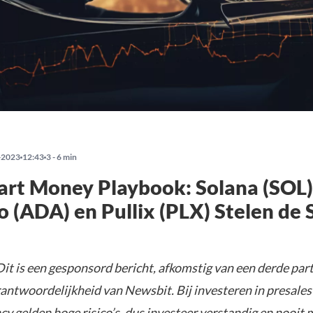
-2023
12:43
3 - 6 min
rt Money Playbook: Solana (SOL)
 (ADA) en Pullix (PLX) Stelen de
it is een gesponsord bericht, afkomstig van een derde parti
rantwoordelijkheid van Newsbit. Bij investeren in presales
y gelden hoge risico’s, dus investeer verstandig en nooit 