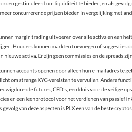
orden gestimuleerd om liquiditeit te bieden, en als gevolg
 meer concurrerende prijzen bieden in vergelijking met an
unnen margin trading uitvoeren over alle activa en een he
ijgen. Houders kunnen markten toevoegen of suggesties d
 nieuwe activa. Er zijn geen commissies en de spreads zijn
unnen accounts openen door alleen hun e-mailadres te ge
plicht om strenge KYC-vereisten te vervullen. Andere functi
euwigdurende futures, CFD’s, een kluis voor de veilige ops
cies en een leenprotocol voor het verdienen van passief i
s gevolg van deze aspecten is PLX een van de beste cryptos