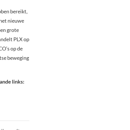
bben bereikt,
 het nieuwe
een grote
andelt PLX op
CO’s op de
rtse beweging
ande links: