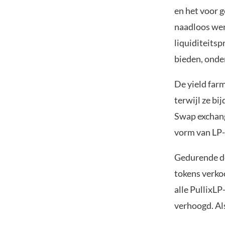
en het voor g
naadloos wer
liquiditeitsp
bieden, onde
De yield farm
terwijl ze bi
Swap exchang
vorm van LP-
Gedurende de
tokens verko
alle PullixL
verhoogd. Als