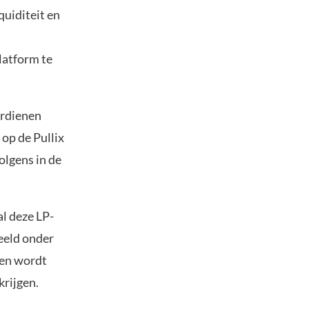
quiditeit en
latform te
erdienen
 op de Pullix
olgens in de
l deze LP-
eeld onder
gen wordt
krijgen.