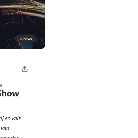
Nieuws
,
 Show
j en valt
 van
meer dan u