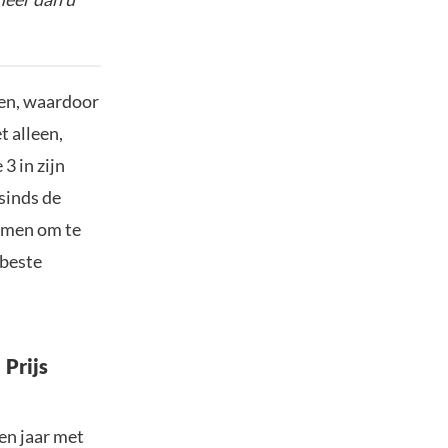
gen, waardoor
t alleen,
3 in zijn
sinds de
nemen om te
 beste
Prijs
pen jaar met