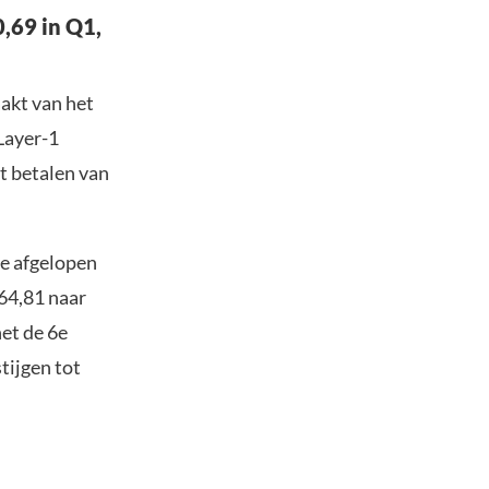
,69 in Q1,
aakt van het
Layer-1
et betalen van
de afgelopen
$64,81 naar
et de 6e
tijgen tot