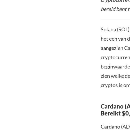
bereid bent t
Solana (SOL)
het een van d
aangezien Ca
cryptocurrenc
beginwaarde.
zien welke d
cryptos is om
Cardano (A
Bereikt $0
Cardano (ADA)