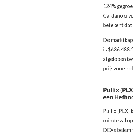
124% gegroei
Cardano cryp
betekent dat 
De marktkapi
is $636.488.2
afgelopen tw
prijsvoorspe
Pullix (PL
een Hefbo
Pullix (PLX)
i
ruimte zal op
DEXs belemme