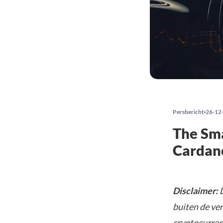
Persbericht
26-12
The Sma
Cardano
Disclaimer:
D
buiten de ve
cryptocurrenc