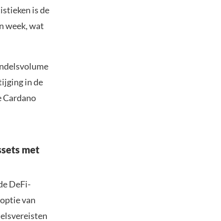
stieken is de
n week, wat
handelsvolume
ijging in de
de Cardano
ssets met
de DeFi-
doptie van
delsvereisten