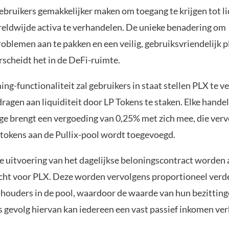
ebruikers gemakkelijker maken om toegang te krijgen tot li
eldwijde activa te verhandelen. De unieke benadering om
roblemen aan te pakken en een veilig, gebruiksvriendelijk p
rscheidt het in de DeFi-ruimte.
ing-functionaliteit zal gebruikers in staat stellen PLX te v
jdragen aan liquiditeit door LP Tokens te staken. Elke handel
e brengt een vergoeding van 0,25% met zich mee, die verv
tokens aan de Pullix-pool wordt toegevoegd.
 uitvoering van het dagelijkse beloningscontract worden a
cht voor PLX. Deze worden vervolgens proportioneel verd
P-houders in de pool, waardoor de waarde van hun bezittin
 gevolg hiervan kan iedereen een vast passief inkomen ver