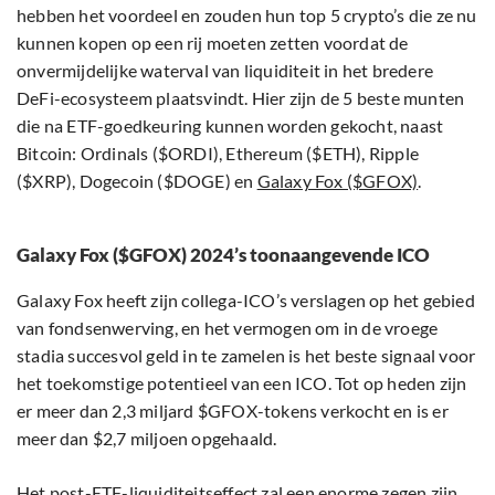
hebben het voordeel en zouden hun top 5 crypto’s die ze nu
kunnen kopen op een rij moeten zetten voordat de
onvermijdelijke waterval van liquiditeit in het bredere
DeFi-ecosysteem plaatsvindt. Hier zijn de 5 beste munten
die na ETF-goedkeuring kunnen worden gekocht, naast
Bitcoin: Ordinals ($ORDI), Ethereum ($ETH), Ripple
($XRP), Dogecoin ($DOGE) en
Galaxy Fox ($GFOX)
.
Galaxy Fox ($GFOX) 2024’s toonaangevende ICO
Galaxy Fox heeft zijn collega-ICO’s verslagen op het gebied
van fondsenwerving, en het vermogen om in de vroege
stadia succesvol geld in te zamelen is het beste signaal voor
het toekomstige potentieel van een ICO. Tot op heden zijn
er meer dan 2,3 miljard $GFOX-tokens verkocht en is er
meer dan $2,7 miljoen opgehaald.
Het post-ETF-liquiditeitseffect zal een enorme zegen zijn,