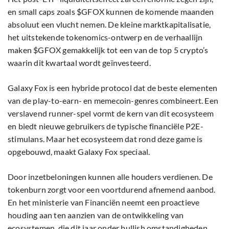
en small caps zoals $GFOX kunnen de komende maanden
absoluut een vlucht nemen. De kleine marktkapitalisatie,
het uitstekende tokenomics-ontwerp en de verhaallijn
maken $GFOX gemakkelijk tot een van de top 5 crypto’s
waarin dit kwartaal wordt geïnvesteerd.
Galaxy Fox is een hybride protocol dat de beste elementen
van de play-to-earn- en memecoin-genres combineert. Een
verslavend runner-spel vormt de kern van dit ecosysteem
en biedt nieuwe gebruikers de typische financiële P2E-
stimulans. Maar het ecosysteem dat rond deze game is
opgebouwd, maakt Galaxy Fox speciaal.
Door inzetbeloningen kunnen alle houders verdienen. De
tokenburn zorgt voor een voortdurend afnemend aanbod.
En het ministerie van Financiën neemt een proactieve
houding aan ten aanzien van de ontwikkeling van
ecosystemen, die dit jaar onder bullish omstandigheden