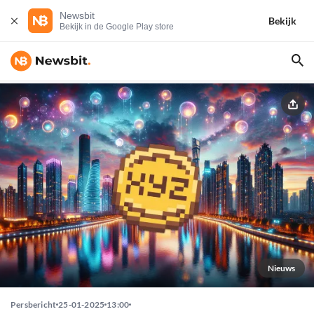
Newsbit
Bekijk
Bekijk in de Google Play store
Nieuws
Persbericht
25-01-2025
13:00