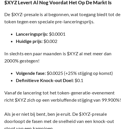
$XYZ Levert Al Nog Voordat Het Op De Markt Is
De $XYZ-presale is al begonnen, wat toegang biedt tot de
token tegen een speciale pre-lanceringsprijs.
Lanceringsprijs:
$0.0001
Huidige prijs:
$0.002
In slechts een paar maanden is $XYZ al met meer dan
2000% gestegen!
Volgende fase:
$0.0025 (+25% stijging op komst)
Definitieve Knock-out Doel:
$0.1
Vanaf de lancering tot het token-generatie-evenement
richt $XYZ zich op een verbluffende stijging van 99.900%!
Als je er niet bij bent, ben je eruit. De $XYZ-presale
doorloopt de fasen met de snelheid van een knock-out
stoot van een kampioen.