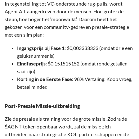
In tegenstelling tot VC-ondersteunde rug-pulls, wordt
Agent A.I. aangedreven door de mensen. Hoe groter de
steun, hoe hoger het ‘moonwalkt’. Daarom heeft het
gekozen voor een community-gedreven presale-strategie
met een slim plan:
Ingangsprijs bij Fase 1
: $0,003333333 (omdat drie een
geluksnummer is)
Eindfaseprijs
: $0,151515152 (omdat ronde getallen
saai zijn)
Korting in de Eerste Fase
: 98% Vertaling: Koop vroeg,
betaal minder.
Post-Presale Missie-uitbreiding
Zie de presale als training voor de grote missie. Zodra de
$AGNT-token openbaar wordt, zal de missie zich
uitbreiden naar strategische KOL-partnerschappen en de