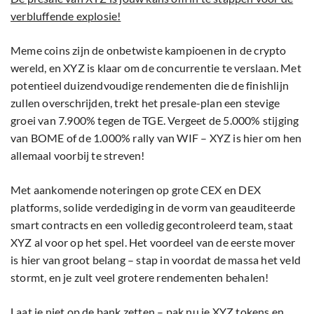
verbluffende explosie!
Meme coins zijn de onbetwiste kampioenen in de crypto
wereld, en XYZ is klaar om de concurrentie te verslaan. Met
potentieel duizendvoudige rendementen die de finishlijn
zullen overschrijden, trekt het presale-plan een stevige
groei van 7.900% tegen de TGE. Vergeet de 5.000% stijging
van BOME of de 1.000% rally van WIF – XYZ is hier om hen
allemaal voorbij te streven!
Met aankomende noteringen op grote CEX en DEX
platforms, solide verdediging in de vorm van geauditeerde
smart contracts en een volledig gecontroleerd team, staat
XYZ al voor op het spel. Het voordeel van de eerste mover
is hier van groot belang – stap in voordat de massa het veld
stormt, en je zult veel grotere rendementen behalen!
Laat je niet op de bank zetten – pak nu je XYZ tokens en