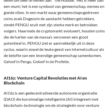
delen om deel te nemen aan “The Huddle.” Het is meer dan
een munt; het is een symbool van gemeenschap, memes en
goede vibes. In een markt waar gemeenschapsgedreven
coins zoals Dogecoin de aandacht hebben getrokken,
steekt PENGU eruit met zijn sterke merk en betrokken
volgers. Naarmate de cryptomarkt evolueert, houden coins
die de harten van de massa’s veroveren een groot
potentieel in. PENGU ziet er aantrekkelijk uit in deze
cyclus, waarin zowel de leuke geest van internetcultuur als
de belofte van een levendige gemeenschap samenkomen.
Geloof in Pengu. Geloof in de Profetie.
AI16z: Venture Capital Revoluties met AI en
Blockchain
AI16z is een gedecentraliseerde autonome organisatie
(DAO) die kunstmatige intelligentie (AI) integreert met
blockchain-technologie om de strategieën voor venture