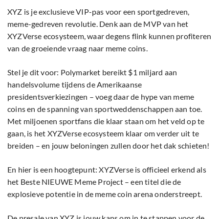
XYZ is je exclusieve VIP-pas voor een sportgedreven,
meme-gedreven revolutie. Denk aan de MVP van het
XYZVerse ecosysteem, waar degens flink kunnen profiteren
van de groeiende vraag naar meme coins.
Stel je dit voor: Polymarket bereikt $1 miljard aan
handelsvolume tijdens de Amerikaanse
presidentsverkiezingen – voeg daar de hype van meme
coins en de spanning van sportweddenschappen aan toe.
Met miljoenen sportfans die klaar staan om het veld op te
gaan, is het XYZVerse ecosysteem klaar om verder uit te
breiden – en jouw beloningen zullen door het dak schieten!
En hier is een hoogtepunt: XYZVerse is officieel erkend als
het Beste NIEUWE Meme Project – een titel die de
explosieve potentie in de meme coin arena onderstreept.
De presale van XYZ is jouw kans om in te stappen voor de