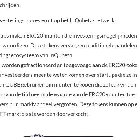
chrijden.
investeringsproces eruit op het InQubeta-netwerk:
tups maken ERC20-munten die investeringsmogelijkheden
nwoordigen. Deze tokens vervangen traditionele aandelen 
ringsecosysteem van InQubeta.
worden gefractioneerd en toegevoegd aan de ERC20-token
investeerders meer te weten komen over startups die ze i
en QUBE gebruiken om munten te kopen die ze leuk vinden
oop van de tijd neemt de waarde van de ERC20-munten toe
ers hun marktaandeel vergroten. Deze tokens kunnen op
FT-marktplaats worden doorverkocht.