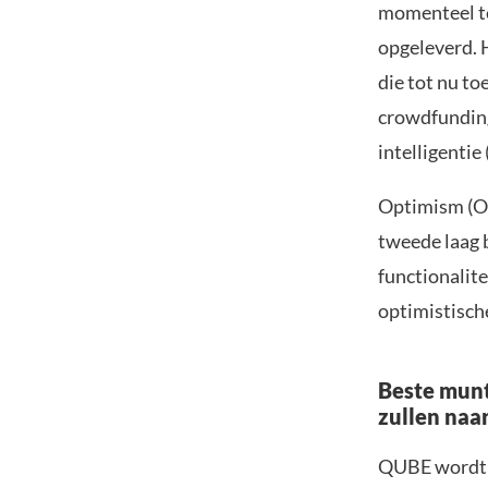
momenteel te
opgeleverd. 
die tot nu t
crowdfunding
intelligentie
Optimism (OP
tweede laag 
functionalit
optimistische
Beste munt
zullen naa
QUBE wordt m