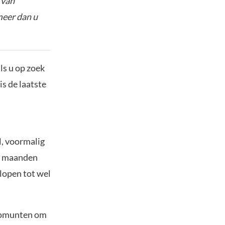
 van
meer dan u
ls u op zoek
is de laatste
l, voormalig
de maanden
plopen tot wel
ptomunten om