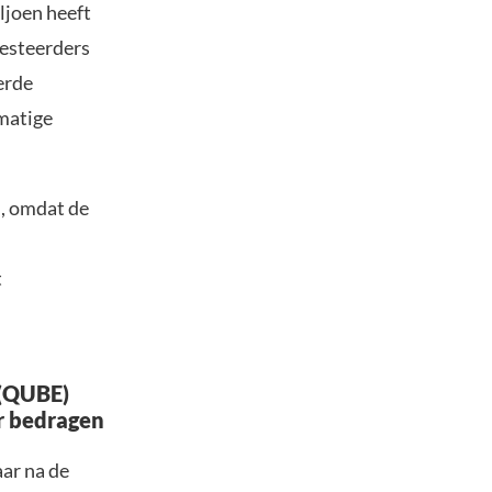
ljoen heeft
vesteerders
erde
tmatige
, omdat de
t
 (QUBE)
ar bedragen
ar na de