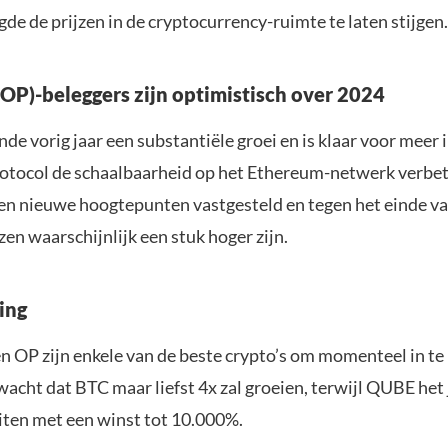
agde de prijzen in de cryptocurrency-ruimte te laten stijgen.
OP)-beleggers zijn optimistisch over 2024
e vorig jaar een substantiële groei en is klaar voor meer 
otocol de schaalbaarheid op het Ethereum-netwerk verbet
en nieuwe hoogtepunten vastgesteld en tegen het einde va
jzen waarschijnlijk een stuk hoger zijn.
ing
 OP zijn enkele van de beste crypto’s om momenteel in te 
acht dat BTC maar liefst 4x zal groeien, terwijl QUBE het 
iten met een winst tot 10.000%.