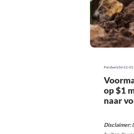
Persbericht
12-01
Voormal
op $1 
naar vo
Disclaimer:
D