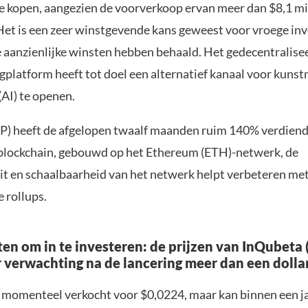
 kopen, aangezien de voorverkoop ervan meer dan $8,1 mi
Het is een zeer winstgevende kans geweest voor vroege in
oe aanzienlijke winsten hebben behaald. Het gedecentralise
platform heeft tot doel een alternatief kanaal voor kuns
 (AI) te openen.
) heeft de afgelopen twaalf maanden ruim 140% verdiend
blockchain, gebouwd op het Ethereum (ETH)-netwerk, de
eit en schaalbaarheid van het netwerk helpt verbeteren me
 rollups.
en om in te investeren: de prijzen van InQubeta
r verwachting na de lancering meer dan een doll
omenteel verkocht voor $0,0224, maar kan binnen een ja