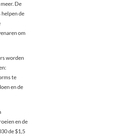
 meer. De
s helpen de
e
evenaren om
ers worden
en:
orms te
doen en de
n
roeien en de
030 de $1,5