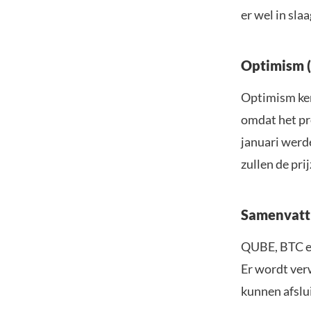
er wel in sla
Optimism (
Optimism kend
omdat het pr
januari werd
zullen de pri
Samenvatt
QUBE, BTC en
Er wordt verw
kunnen afslu