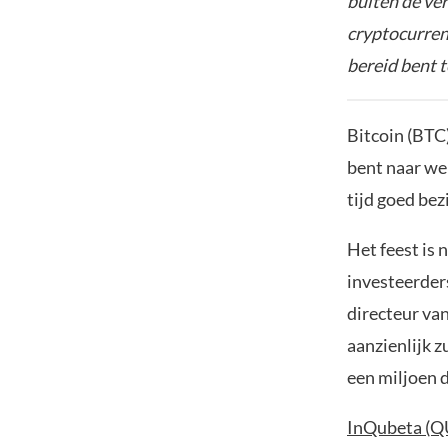
buiten de ve
cryptocurrenc
bereid bent t
Bitcoin (BTC
bent naar wel
tijd goed bez
Het feest is 
investeerder
directeur va
aanzienlijk z
een miljoen d
InQubeta (Q