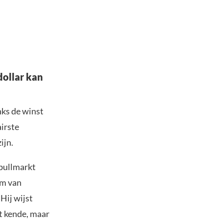
dollar kan
nks de winst
airste
ijn.
 bullmarkt
om van
Hij wijst
it kende, maar