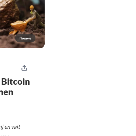
Nieuws
 Bitcoin
omen
j en valt