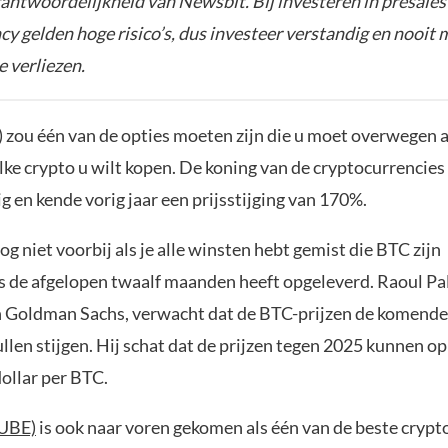
rantwoordelijkheid van Newsbit. Bij investeren in presales
y gelden hoge risico’s, dus investeer verstandig en nooit 
e verliezen.
) zou één van de opties moeten zijn die u moet overwegen a
ke crypto u wilt kopen. De koning van de cryptocurrencies 
ig en kende vorig jaar een prijsstijging van 170%.
nog niet voorbij als je alle winsten hebt gemist die BTC zijn
s de afgelopen twaalf maanden heeft opgeleverd. Raoul Pa
n Goldman Sachs, verwacht dat de BTC-prijzen de komen
ullen stijgen. Hij schat dat de prijzen tegen 2025 kunnen o
ollar per BTC.
UBE)
is ook naar voren gekomen als één van de beste cry