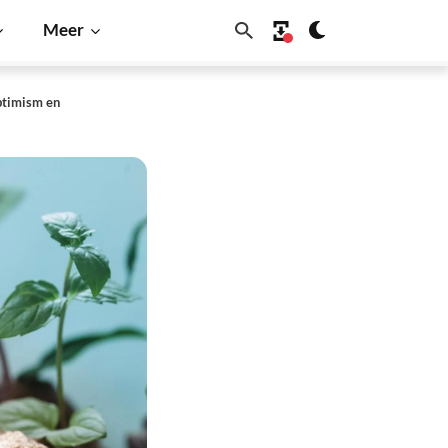
Meer
ptimism en