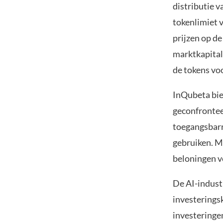
distributie 
tokenlimiet 
prijzen op de
marktkapital
de tokens voo
InQubeta bie
geconfrontee
toegangsbarr
gebruiken. M
beloningen v
De AI-indust
investerings
investeringen