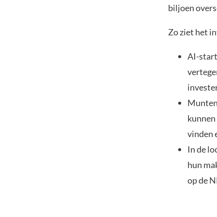
biljoen overs
Zo ziet het 
AI-star
vertege
investe
Munten 
kunnen 
vinden 
In de l
hun mak
op de N