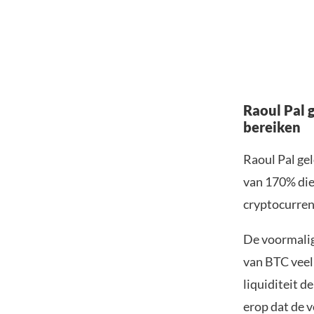
Raoul Pal g
bereiken
Raoul Pal ge
van 170% die 
cryptocurren
De voormalig
van BTC veel
liquiditeit d
erop dat de v