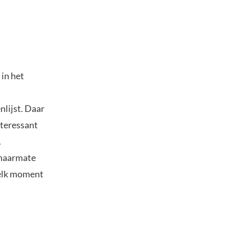
in het
lijst. Daar
nteressant
.
 naarmate
 elk moment