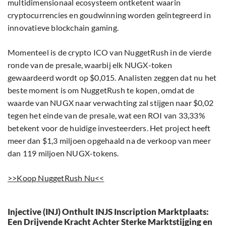
multidimensionaal ecosysteem ontketent waarin
cryptocurrencies en goudwinning worden geïntegreerd in
innovatieve blockchain gaming.
Momenteel is de crypto ICO van NuggetRush in de vierde
ronde van de presale, waarbij elk NUGX-token
gewaardeerd wordt op $0,015. Analisten zeggen dat nu het
beste moment is om NuggetRush te kopen, omdat de
waarde van NUGX naar verwachting zal stijgen naar $0,02
tegen het einde van de presale, wat een ROI van 33,33%
betekent voor de huidige investeerders. Het project heeft
meer dan $1,3 miljoen opgehaald na de verkoop van meer
dan 119 miljoen NUGX-tokens.
>>Koop NuggetRush Nu<<
Injective (INJ) Onthult INJS Inscription Marktplaats:
Een Drijvende Kracht Achter Sterke Marktstijging en