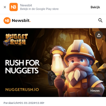
Newsbit
Bekijk
Bekijk in de Google Play store
Nieuws
Persbericht
01-01-2024
11:00