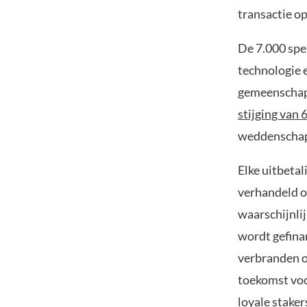
transactie op
De 7.000 spe
technologie e
gemeenschap
stijging van 
weddenschapp
Elke uitbeta
verhandeld o
waarschijnli
wordt gefina
verbranden o
toekomst vo
loyale staker