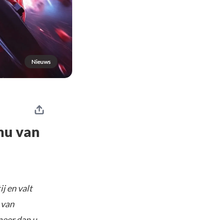
Nieuws
nu van
j en valt
 van
meer dan u