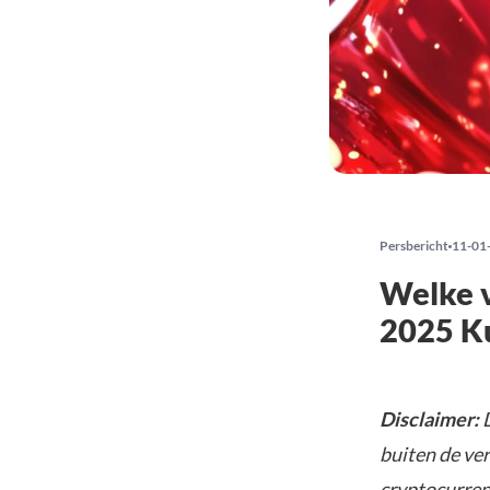
Persbericht
11-01
Welke v
2025 Ku
Disclaimer:
D
buiten de ve
cryptocurrenc