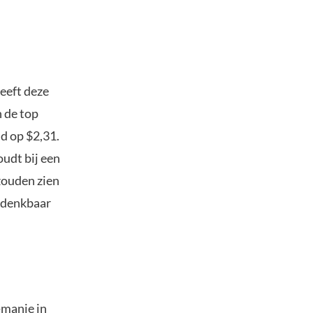
heeft deze
n de top
d op $2,31.
oudt bij een
zouden zien
ondenkbaar
-manie in