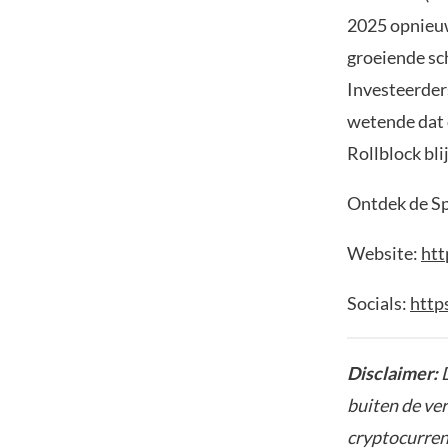
2025 opnieuw
groeiende sc
Investeerders
wetende dat d
Rollblock bli
Ontdek de Sp
Website:
htt
Socials:
https
Disclaimer:
D
buiten de ve
cryptocurrenc