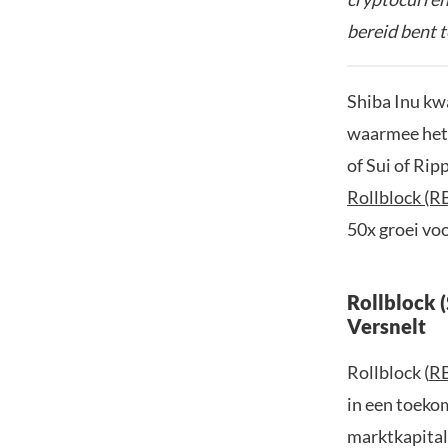
bereid bent t
Shiba Inu kw
waarmee het 
of Sui of Rip
Rollblock (R
50x groei voo
Rollblock 
Versnelt
Rollblock (
R
in een toeko
marktkapitali