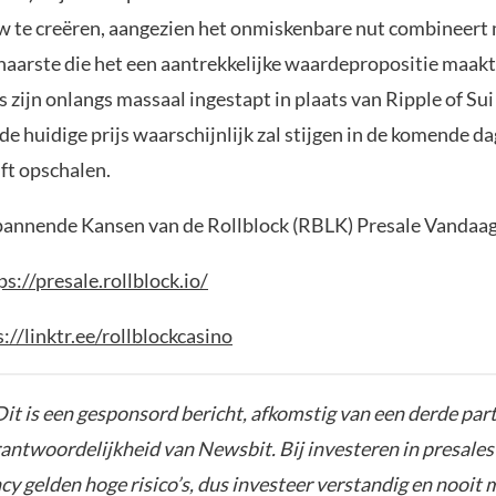
 te creëren, aangezien het onmiskenbare nut combineert
haarste die het een aantrekkelijke waardepropositie maakt
 zijn onlangs massaal ingestapt in plaats van Ripple of Sui
e huidige prijs waarschijnlijk zal stijgen in de komende da
jft opschalen.
annende Kansen van de Rollblock (RBLK) Presale Vandaag
ps://presale.rollblock.io/
://linktr.ee/rollblockcasino
it is een gesponsord bericht, afkomstig van een derde parti
rantwoordelijkheid van Newsbit. Bij investeren in presales
y gelden hoge risico’s, dus investeer verstandig en nooit 