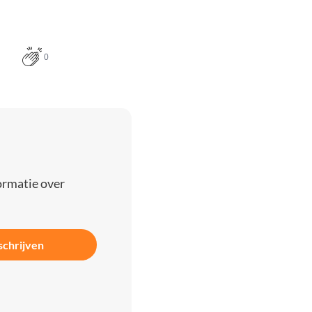
0
ormatie over
schrijven