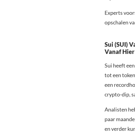
Experts voor
opschalen va
Sui (SUI) 
Vanaf Hier
Sui heeft ee
tot een token
een recordho
crypto-dip, 
Analisten heb
paar maanden 
en verder ku