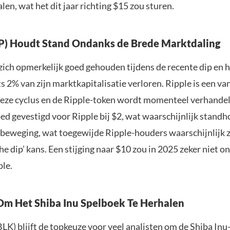
en, wat het dit jaar richting $15 zou sturen.
P) Houdt Stand Ondanks de Brede Marktdaling
zich opmerkelijk goed gehouden tijdens de recente dip en 
 2% van zijn marktkapitalisatie verloren. Ripple is een va
eze cyclus en de Ripple-token wordt momenteel verhandel
oed gevestigd voor Ripple bij $2, wat waarschijnlijk standh
beweging, wat toegewijde Ripple-houders waarschijnlijk 
the dip’ kans. Een stijging naar $10 zou in 2025 zeker niet 
ple.
Om Het Shiba Inu Spelboek Te Herhalen
LK) blijft de topkeuze voor veel analisten om de Shiba Inu