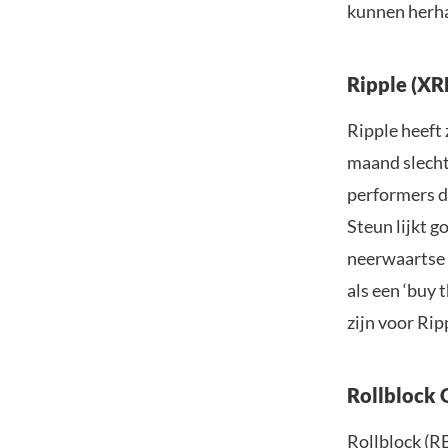
kunnen herhal
Ripple (XR
Ripple heeft 
maand slechts
performers d
Steun lijkt g
neerwaartse 
als een ‘buy 
zijn voor Rip
Rollblock 
Rollblock (RB