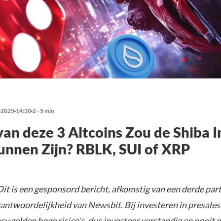
-2025
14:30
2 - 5 min
an deze 3 Altcoins Zou de Shiba I
nnen Zijn? RBLK, SUI of XRP
it is een gesponsord bericht, afkomstig van een derde parti
rantwoordelijkheid van Newsbit. Bij investeren in presales
y gelden hoge risico’s, dus investeer verstandig en nooit 