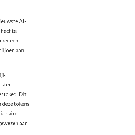
ieuwste AI-
k hechte
mber
een
miljoen aan
ijk
nsten
staked. Dit
n deze tokens
tionaire
gewezen aan