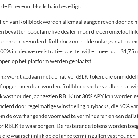
 de Ethereum blockchain beveiligt.
llen van Rollblock worden allemaal aangedreven door de n
n bevatten populaire live dealer-modi die een ongelooflij
 hebben bevorderd. Rollblock onthulde onlangs dat dece
600% in nieuwe registraties zag
, terwijl er meer dan $1,75 
en op het platform werden geplaatst.
ling wordt gedaan met de native RBLK-token, die onmiddell
f opgenomen kan worden. Rollblock-spelers zullen hun wi
jk vasthouden, aangezien RBLK tot 30% APY kan worden ge
ncierd door regelmatige winstdeling buybacks, die 60% va
m de overhangende voorraad te verminderen en een defla
or RBLK te waarborgen. De resterende tokens worden toe
s die waarschijnlijk op de lange termijn zullen vasthouden.