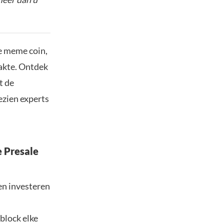
te meme coin,
akte. Ontdek
t de
ezien experts
e Presale
en investeren
block elke