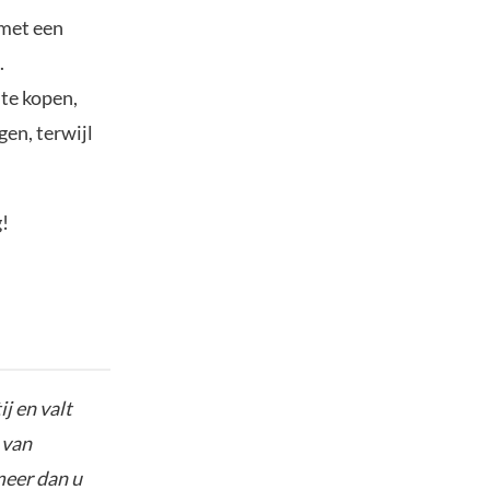
 met een
.
 te kopen,
gen, terwijl
!
j en valt
 van
meer dan u