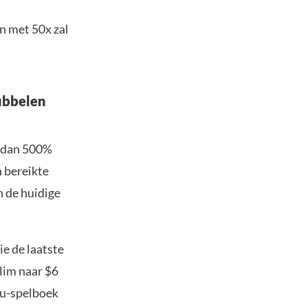
n met 50x zal
dubbelen
r dan 500%
n bereikte
 de huidige
ie de laatste
klim naar $6
nu-spelboek