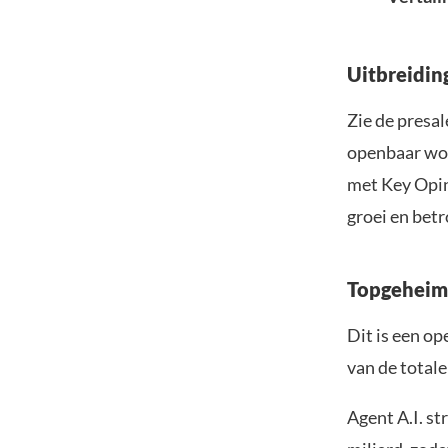
Uitbreidin
Zie de presal
openbaar wor
met Key Opin
groei en bet
Topgeheim
Dit is een o
van de total
Agent A.I. st