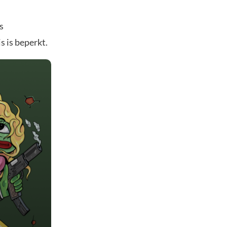
s
 is beperkt.