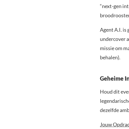
“next-gen int
broodrooster
Agent A.I. i
undercover ag
missie om mas
behalen).
Geheime In
Houd dit even
legendarisch
dezelfde amb
Jouw Opdrach