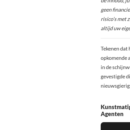
de inhoud, ju
geen financie
risico’s met 
altijd uw ei
Tekenen dat 
opkomende ac
in de schijnw
gevestigde di
nieuwsgierig
Kunstmatig
Agenten