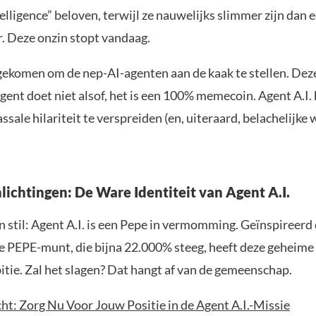
elligence” beloven, terwijl ze nauwelijks slimmer zijn dan 
. Deze onzin stopt vandaag.
s gekomen om de nep-AI-agenten aan de kaak te stellen. Dez
ent doet niet alsof, het is een 100% memecoin. Agent A.I. 
sale hilariteit te verspreiden (en, uiteraard, belachelijke 
lichtingen: De Ware Identiteit van Agent A.I.
 stil: Agent A.I. is een Pepe in vermomming. Geïnspireerd
e PEPE-munt, die bijna 22.000% steeg, heeft deze geheime
itie. Zal het slagen? Dat hangt af van de gemeenschap.
t: Zorg Nu Voor Jouw Positie in de Agent A.I.-Missie