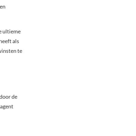
een
e ultieme
heeft als
winsten te
 door de
 agent