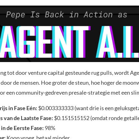
ing tot door venture capital gesteunde rug pulls, wordt Age
door de mensen. Hoe groter de steun, hoe hoger de moo
oor een community-gedreven presale-strategie met een sli
ijs in Fase Eén:
$0.003333333 (want drie is een geluksgeta
js van de Laatste Fase:
$0.151515152 (omdat ronde getallen
 in de Eerste Fase:
98%
ng:
Koop vroeg, betaal minder.