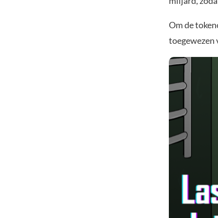
miljard, zod
Om de tokeno
toegewezen v