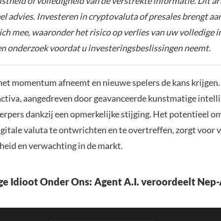
istheid of volledigheid van de verstrekte informatie. Dit ar
el advies. Investeren in cryptovaluta of presales brengt aa
zich mee, waaronder het risico op verlies van uw volledige i
gen onderzoek voordat u investeringsbeslissingen neemt.
het momentum afneemt en nieuwe spelers de kans krijgen.
tiva, aangedreven door geavanceerde kunstmatige intellig
erpers dankzij een opmerkelijke stijging. Het potentieel o
gitale valuta te ontwrichten en te overtreffen, zorgt voor 
heid en verwachting in de markt.
e Idioot Onder Ons: Agent A.I. veroordeelt Nep-