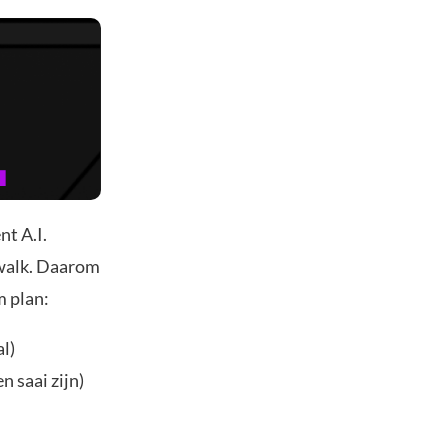
nt A.I.
nwalk. Daarom
m plan:
l)
 saai zijn)