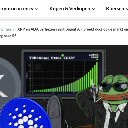
cryptocurrency
Kopen & Verkopen
Koersen
richten
XRP en ADA verliezen vaart, Agent A.I. breekt door op de markt o
eg naar $5