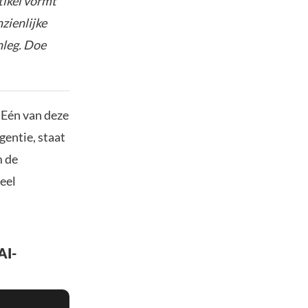
tikel vormt
nzienlijke
nleg. Doe
 Eén van deze
entie, staat
m de
veel
AI-