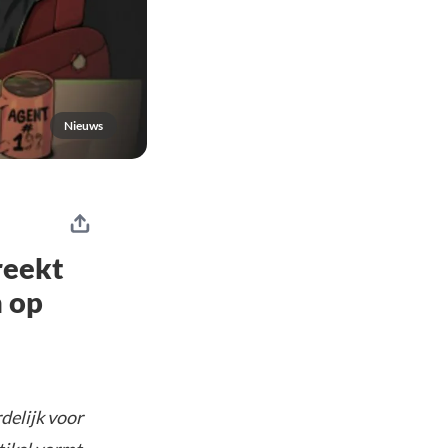
Nieuws
reekt
n op
delijk voor