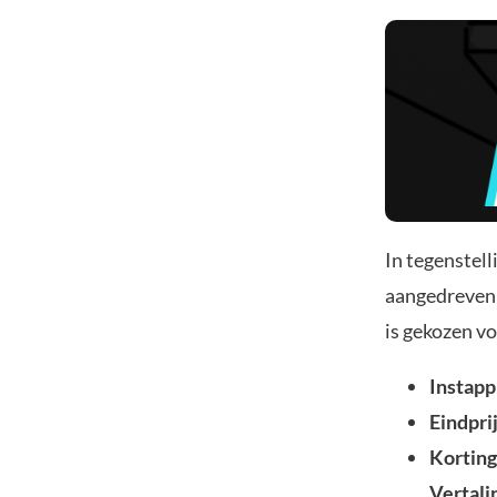
In tegenstell
aangedreven 
is gekozen v
Instappr
Eindpri
Korting
Vertali