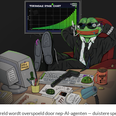
eld wordt overspoeld door nep-AI-agenten — duistere spe