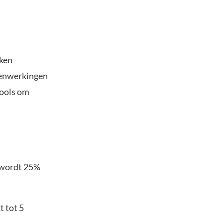
oken
menwerkingen
tools om
m wordt 25%
t tot 5