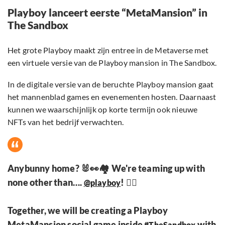
Playboy lanceert eerste “MetaMansion” in
The Sandbox
Het grote Playboy maakt zijn entree in de Metaverse met
een virtuele versie van de Playboy mansion in The Sandbox.
In de digitale versie van de beruchte Playboy mansion gaat
het mannenblad games en evenementen hosten. Daarnaast
kunnen we waarschijnlijk op korte termijn ook nieuwe
NFTs van het bedrijf verwachten.
Anybunny home? 🐰👀🏘 We're teaming up with
none other than….
! 👯‍♀️
@playboy
Together, we will be creating a Playboy
MetaMansion social game inside
with
#TheSandbox