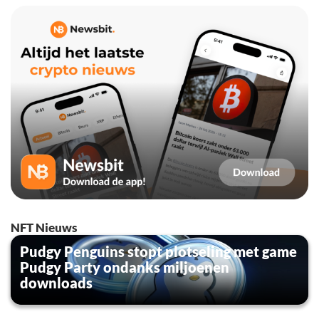
NFT Nieuws
Pudgy Penguins stopt plotseling met game
Pudgy Party ondanks miljoenen
downloads