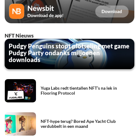
NFT Nieuws
Pudgy Penguins stopt plotseling met game
Pudgy Party ondanks miljoenen
downloads
Yuga Labs redt tientallen NFT’s na lek in
Flooring Protocol
NFT-hype terug? Bored Ape Yacht Club
verdubbelt in een maand