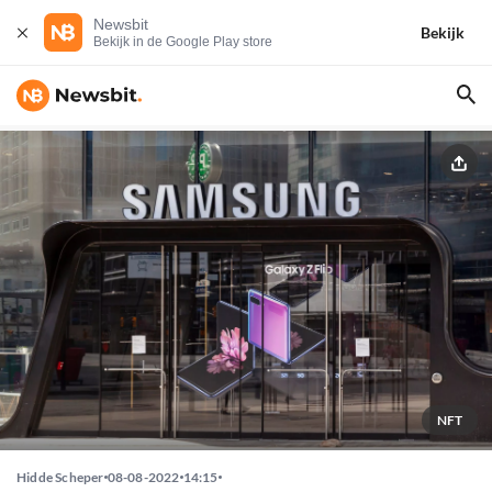
Newsbit
Bekijk
Bekijk in de Google Play store
NFT
Hidde Scheper
08-08-2022
14:15