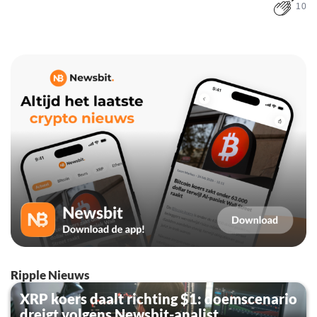
10
Ripple Nieuws
XRP koers daalt richting $1: doemscenario
dreigt volgens Newsbit-analist