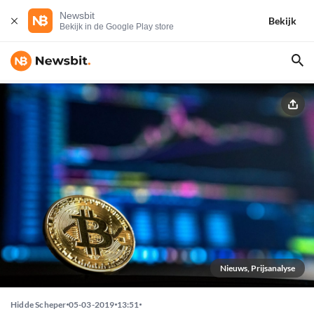
Newsbit
Bekijk
Bekijk in de Google Play store
Nieuws, Prijsanalyse
Hidde Scheper
05-03-2019
13:51