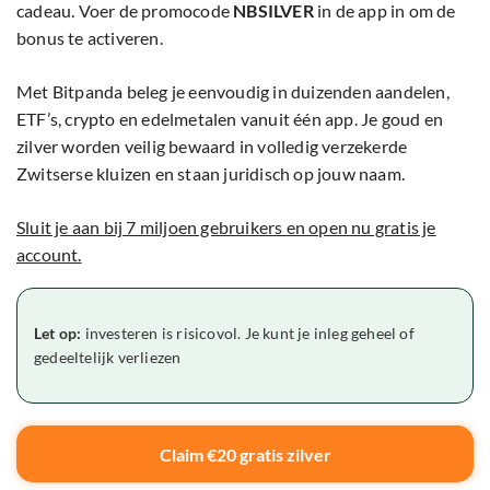
cadeau. Voer de promocode
NBSILVER
in de app in om de
bonus te activeren.
Met Bitpanda beleg je eenvoudig in duizenden aandelen,
ETF’s, crypto en edelmetalen vanuit één app. Je goud en
zilver worden veilig bewaard in volledig verzekerde
Zwitserse kluizen en staan juridisch op jouw naam.
Sluit je aan bij 7 miljoen gebruikers en open nu gratis je
account.
Let op:
investeren is risicovol. Je kunt je inleg geheel of
gedeeltelijk verliezen
Claim €20 gratis zilver