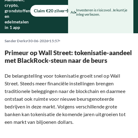
crypto,
Investeren is risicovol. Je kunt je
grondstoffen
Claim €20 zilver
Ad
inleg verliezen.
en
edelmetalen
in 1 app
Sander Derks
30-06-2026
15:57
Primeur op Wall Street: tokenisatie-aandeel
met BlackRock-steun naar de beurs
De belangstelling voor tokenisatie groeit snel op Wall
Street. Steeds meer financiële instellingen brengen
traditionele beleggingen naar de blockchain en daarmee
ontstaat ook ruimte voor nieuwe beursgenoteerde
bedrijven in deze markt. Volgens verschillende grote
banken kan tokenisatie de komende jaren uitgroeien tot
een markt van biljoenen dollars.