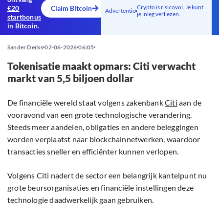
Crypto is risicovol. Je kunt
€20
Claim Bitcoin
Advertentie
je inleg verliezen.
startbonus
in Bitcoin.
Sander Derks
02-06-2026
06:05
Tokenisatie maakt opmars: Citi verwacht
markt van 5,5 biljoen dollar
De financiële wereld staat volgens zakenbank
Citi
aan de
vooravond van een grote technologische verandering.
Steeds meer aandelen, obligaties en andere beleggingen
worden verplaatst naar blockchainnetwerken, waardoor
transacties sneller en efficiënter kunnen verlopen.
Volgens Citi nadert de sector een belangrijk kantelpunt nu
grote beursorganisaties en financiële instellingen deze
technologie daadwerkelijk gaan gebruiken.