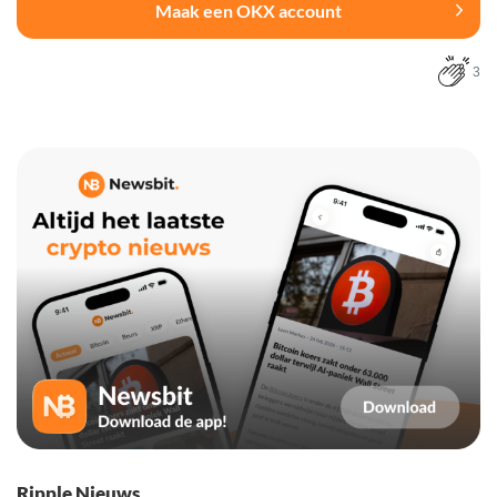
Maak een OKX account
3
Ripple Nieuws