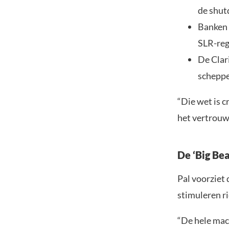
de shut
Banken 
SLR-reg
De Clari
scheppe
“Die wet is c
het vertrouwe
De ‘Big Bea
Pal voorziet 
stimuleren ri
“De hele mac