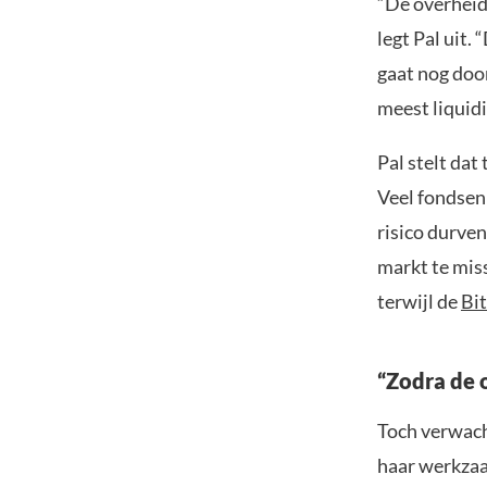
“De overheids
legt Pal uit.
gaat nog doo
meest liquidi
Pal stelt dat
Veel fondsen
risico durve
markt te miss
terwijl de
Bit
“Zodra de o
Toch verwacht
haar werkzaa