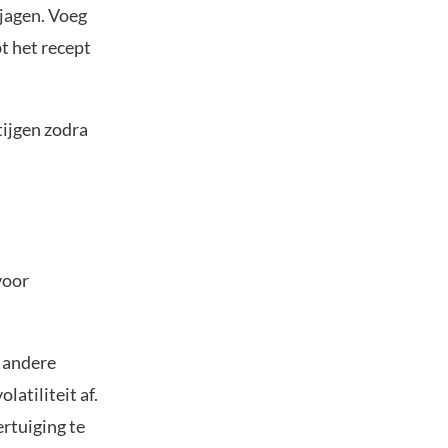
njagen. Voeg
t het recept
tijgen zodra
voor
e andere
latiliteit af.
ertuiging te