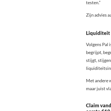
testen.”
Zijn advies a
Liquiditeit 
Volgens Pal i
begrijpt, be
stijgt, stijge
liquiditeitsi
Met andere wo
maar juist vla
Claim vand