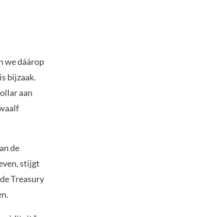
en we dáárop
is bijzaak.
dollar aan
waalf
aan de
ven, stijgt
mde Treasury
en.