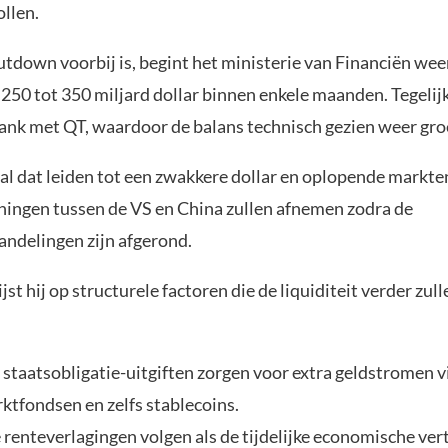
ollen.
utdown voorbij is, begint het ministerie van Financiën wee
250 tot 350 miljard dollar binnen enkele maanden. Tegelijk
bank met QT, waardoor de balans technisch gezien weer groe
zal dat leiden tot een zwakkere dollar en oplopende markte
ingen tussen de VS en China zullen afnemen zodra de
andelingen zijn afgerond.
st hij op structurele factoren die de liquiditeit verder zull
staatsobligatie-uitgiften zorgen voor extra geldstromen v
ktfondsen en zelfs stablecoins.
 renteverlagingen volgen als de tijdelijke economische ver