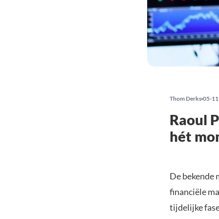
Thom Derks
05-11
Raoul Pa
hét mom
De bekende m
financiële ma
tijdelijke fa