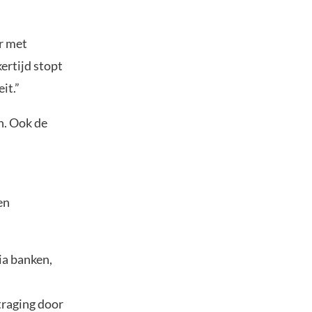
r met
ertijd stopt
it.”
n. Ook de
en
ia banken,
traging door