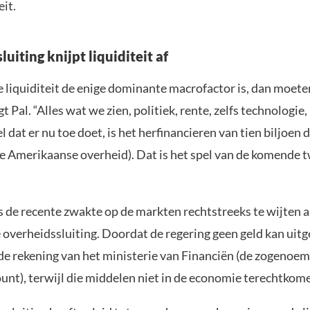
eit.
uiting knijpt liquiditeit af
e liquiditeit de enige dominante macrofactor is, dan moet
t Pal. “Alles wat we zien, politiek, rente, zelfs technologie, 
l dat er nu toe doet, is het herfinancieren van tien biljoen 
de Amerikaanse overheid). Dat is het spel van de komende t
s de recente zwakte op de markten rechtstreeks te wijten 
overheidssluiting. Doordat de regering geen geld kan uitge
 de rekening van het ministerie van Financiën (de zogenoe
unt), terwijl die middelen niet in de economie terechtkom