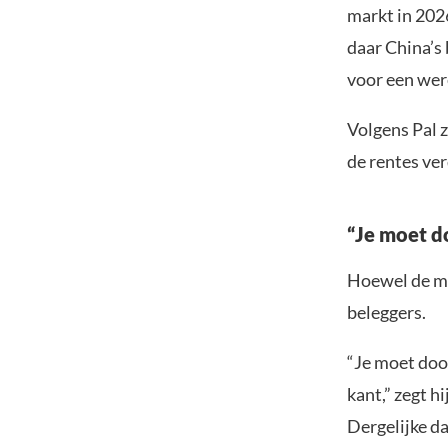
markt in 2026
daar China’s 
voor een were
Volgens Pal z
de rentes ve
“Je moet d
Hoewel de ma
beleggers.
“Je moet door
kant,” zegt hi
Dergelijke da