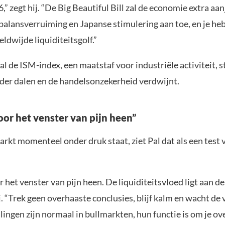
,” zegt hij. “De Big Beautiful Bill zal de economie extra aa
balansverruiming en Japanse stimulering aan toe, en je heb
ldwijde liquiditeitsgolf.”
al de ISM-index, een maatstaf voor industriële activiteit, s
rder dalen en de handelsonzekerheid verdwijnt.
oor het venster van pijn heen”
rkt momenteel onder druk staat, ziet Pal dat als een test 
 het venster van pijn heen. De liquiditeitsvloed ligt aan d
j. “Trek geen overhaaste conclusies, blijf kalm en wacht de vo
lingen zijn normaal in bullmarkten, hun functie is om je ov