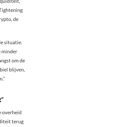
quiditeit,”
 Tightening
rypto, de
e situatie.
e minder
 angst om de
iel blijven,
n.”
g”
e overheid
iteit terug