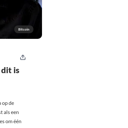
Bitcoin
dit is
n op de
t als een
les om één