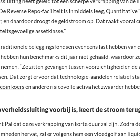
sluiting heeft geleid tot een scherpe verkrapping van de li
 “De Reverse Repo-faciliteit is inmiddels leeg, Quantitative
r, en daardoor droogt de geldstroom op. Dat raakt vooral c
teitsgevoelige assetklasse.”
 traditionele beleggingsfondsen eveneens last hebben van d
 hebben hun benchmarks dit jaar niet gehaald, waardoor z
n nemen. “Ze zitten gevangen tussen voorzichtigheid en de
en. Dat zorgt ervoor dat technologie-aandelen relatief stab
coin koers
en andere risicovolle activa het zwaarder hebbe
verheidssluiting voorbij is, keert de stroom teru
 Pal dat deze verkrapping van korte duur zal zijn. Zodra d
mheden hervat, zal er volgens hem een vloedgolf aan liquid