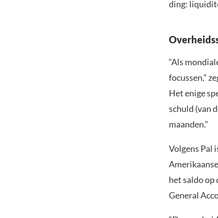
ding: liquidit
Overheidssl
“Als mondial
focussen,” zeg
Het enige spe
schuld (van 
maanden.”
Volgens Pal i
Amerikaanse 
het saldo op
General Acco