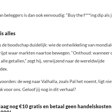
an beleggers is dan ook eenvoudig: “Buy the f***ing dip als j
is alles
s de boodschap duidelijk: wie de ontwikkeling van mondiale
grijpt waar markten naartoe bewegen. “Onthoud: wanneer d
n alle getallen,” zegt hij, verwijzend naar de wereldwijde
ndex.
orden: de weg naar Valhalla, zoals Pal het noemt, ligt nie
k voor ons. Geloof jij nog in dit verhaal?
aag nog €10 gratis en betaal geen handelskosten