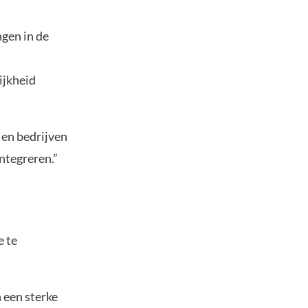
gen in de
ijkheid
 en bedrijven
integreren.”
e te
 een sterke