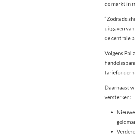
de markt in r
“Zodra de sh
uitgaven van 
de centrale 
Volgens Pal 
handelsspann
tariefonderh
Daarnaast wij
versterken:
Nieuwe 
geldmar
Verdere