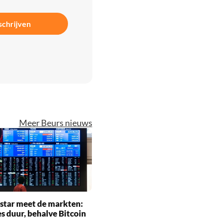
schrijven
Meer Beurs nieuws
star meet de markten:
es duur, behalve Bitcoin