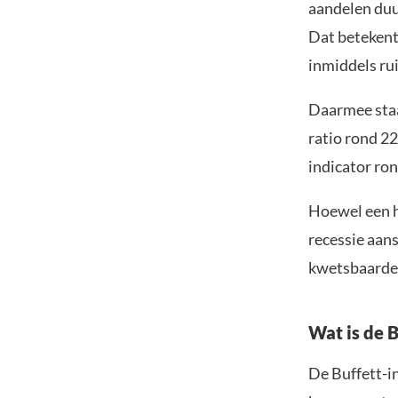
aandelen duu
Dat betekent
inmiddels ru
Daarmee staat
ratio rond 22
indicator ro
Hoewel een h
recessie aans
kwetsbaarder
Wat is de B
De Buffett-i