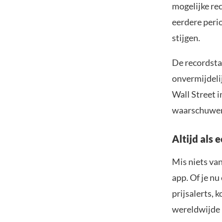
mogelijke rec
eerdere peri
stijgen.
De recordsta
onvermijdeli
Wall Street 
waarschuwen 
Altijd als 
Mis niets va
app. Of je nu
prijsalerts, 
wereldwijde 