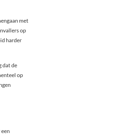
amengaan met
nvallers op
eid harder
g dat de
enteel op
ingen
 een