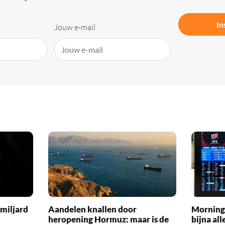
In
Jouw e-mail
 miljard
Aandelen knallen door
Morning
heropening Hormuz: maar is de
bijna all