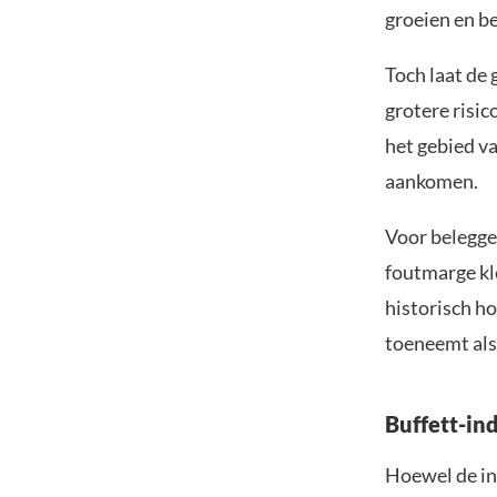
groeien en be
Toch laat de
grotere risi
het gebied va
aankomen.
Voor belegge
foutmarge k
historisch h
toeneemt als
Buffett-ind
Hoewel de in