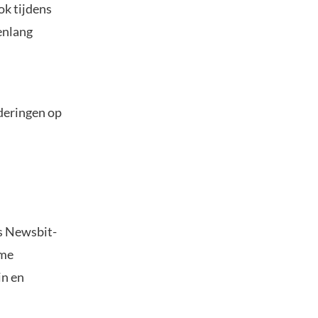
ok tijdens
enlang
rderingen op
s Newsbit-
ime
in en