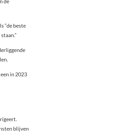
n de
s “de beste
staan.”
derliggende
len.
leen in 2023
rigeert.
nsten blijven