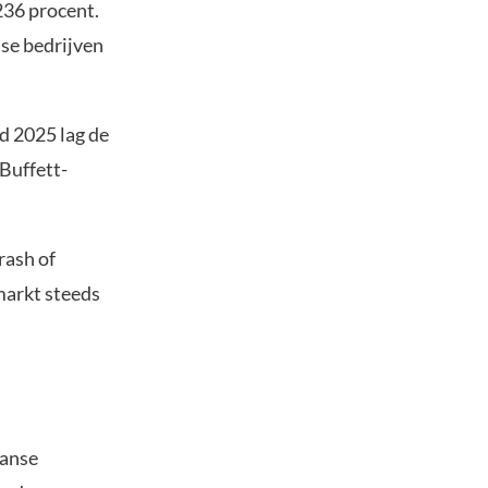
236 procent.
se bedrijven
nd 2025 lag de
 Buffett-
rash of
 markt steeds
aanse