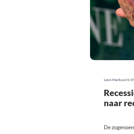
Leon Markus
31-0
Recessi
naar r
De zogenoemd