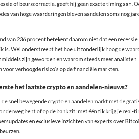
essie of beurscorrectie, geeft hij geen exacte timing aan. O
odes van hoge waarderingen bleven aandelen soms nog jar
nd van 236 procent betekent daarom niet dat een recessie
jk is. Wel onderstreept het hoe uitzonderlijk hoog de waa
inmiddels zijn geworden en waarom steeds meer analisten
voor verhoogde risico’s op de financiële markten.
eerste het laatste crypto en aandelen-nieuws?
n de snel bewegende crypto en aandelenmarkt met de grati
 onderweg bent of op de bank zit: met één tik krijg je real-t
koersupdates en exclusieve inzichten van experts over Bitco
beurzen.