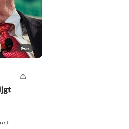
Beurs
jgt
n of