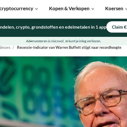
cryptocurrency
Kopen & Verkopen
Koersen
ndelen, crypto, grondstoffen en edelmetalen in 1 app
Claim €
Ad
Investeren is risicovol. Je kunt je inleg verliezen.
Nieuws
Recessie-indicator van Warren Buffett stijgt naar recordhoogte