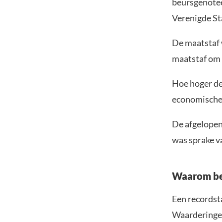
beursgenotee
Verenigde St
De maatstaf 
maatstaf om 
Hoe hoger de
economische g
De afgelopen 
was sprake va
Waarom be
Een recordst
Waarderingen