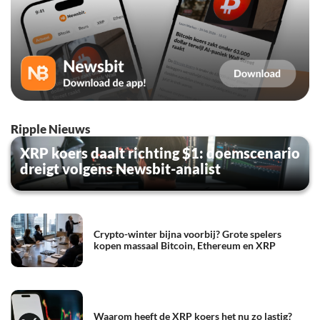
Ripple Nieuws
XRP koers daalt richting $1: doemscenario
dreigt volgens Newsbit-analist
Crypto-winter bijna voorbij? Grote spelers
kopen massaal Bitcoin, Ethereum en XRP
Waarom heeft de XRP koers het nu zo lastig?