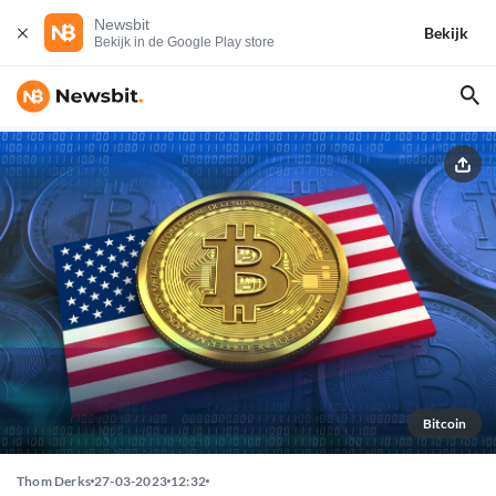
Newsbit
Bekijk
Bekijk in de Google Play store
Bitcoin
Thom Derks
27-03-2023
12:32