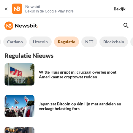
Newsbit
Bekijk
Bekijk in de Google Play store
Cardano
Litecoin
Regulatie
NFT
Blockchain
Regulatie Nieuws
Witte Huis grijpt in: cruciaal overleg moet
Amerikaanse cryptowet redden
Japan zet Bitcoin op één lijn met aandelen en
verlaagt belasting fors