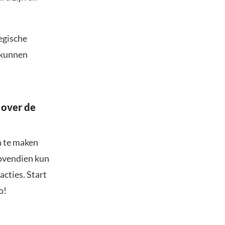
egische
 kunnen
 over de
n te maken
Bovendien kun
acties. Start
o!