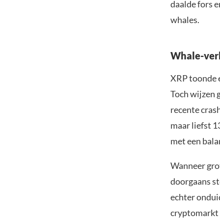
daalde fors e
whales.
Whale-ver
XRP toonde e
Toch wijzen 
recente cras
maar liefst 
met een bala
Wanneer grote
doorgaans st
echter onduid
cryptomarkt 