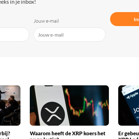
eks in je inbox!
In
Jouw e-mail
rbij?
Waarom heeft de XRP koers het
Er gebeu