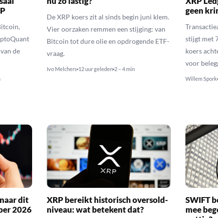
saal
nu zo lastig?
XRP Ledg
RP
geen kr
De XRP koers zit al sinds begin juni klem.
itcoin,
Transactie
Vier oorzaken remmen een stijging: van
yptoQuant
stijgt met
Bitcoin tot dure olie en opdrogende ETF-
 van de
koers achte
vraag.
voor beleg
Ivo Melchers
12 uur geleden
2 – 4 min
n
Willem Spork
naar dit
XRP bereikt historisch oversold-
SWIFT b
ber 2026
niveau: wat betekent dat?
mee bego