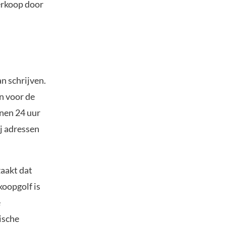
verkoop door
n schrijven.
n voor de
nen 24 uur
j adressen
zaakt dat
koopgolf is
e
ische