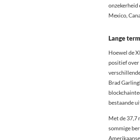
onzekerheid 
Mexico, Cana
Lange termi
Hoewel de XRP
positief over
verschillend
Brad Garling
blockchainte
bestaande ui
Met de 37,7 m
sommige bere
Amerikaanse 