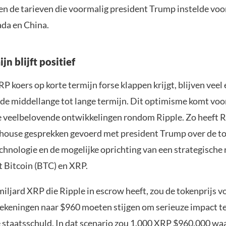
en de tarieven die voormalig president Trump instelde voor
da en China.
jn blijft positief
 koers op korte termijn forse klappen krijgt, blijven veel
 de middellange tot lange termijn. Dit optimisme komt voor
e veelbelovende ontwikkelingen rondom Ripple. Zo heeft 
house gesprekken gevoerd met president Trump over de t
chnologie en de mogelijke oprichting van een strategische 
t Bitcoin (BTC) en XRP.
iljard XRP die Ripple in escrow heeft, zou de tokenprijs v
keningen naar $960 moeten stijgen om serieuze impact t
staatsschuld. In dat scenario zou 1.000 XRP $960.000 waa