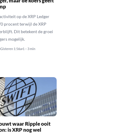
er, maar de koers geeft
imp
activiteit op de XRP Ledger
 70 procent terwijl de XRP
rblijft. Dit betekent de groei
gers mogelijk.
Gisteren 1:56u
1 – 3 min
ouwt waar Ripple ooit
n: is XRP nog wel