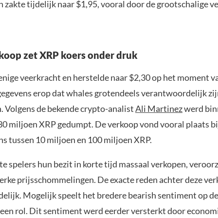
n zakte tijdelijk naar $1,95, vooral door de grootschalige 
koop zet XRP koers onder druk
nige veerkracht en herstelde naar $2,30 op het moment va
gegevens erop dat whales grotendeels verantwoordelijk zij
h. Volgens de bekende crypto-analist
Ali Martinez
werd bin
130 miljoen XRP gedumpt. De verkoop vond vooral plaats bi
ns tussen 10 miljoen en 100 miljoen XRP.
 spelers hun bezit in korte tijd massaal verkopen, veroor
erke prijsschommelingen. De exacte reden achter deze ver
elijk. Mogelijk speelt het bredere bearish sentiment op d
een rol. Dit sentiment werd eerder versterkt door econom