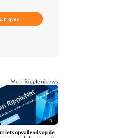
schrijven
Meer Ripple nieuws
rt iets opvallends op de