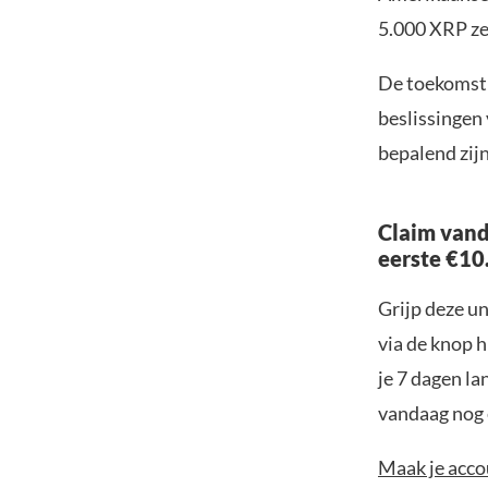
5.000 XRP zel
De toekomst 
beslissingen
bepalend zijn
Claim vand
eerste €10
Grijp deze u
via de knop h
je 7 dagen la
vandaag nog e
Maak je accou