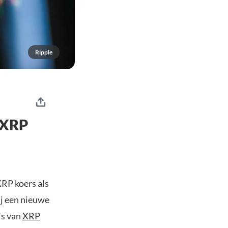
Ripple
 XRP
XRP koers als
ij een nieuwe
js van
XRP