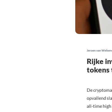
Jeroen van Welsen
Rijke i
tokens 
De cryptomar
opvallend sl
all-time high