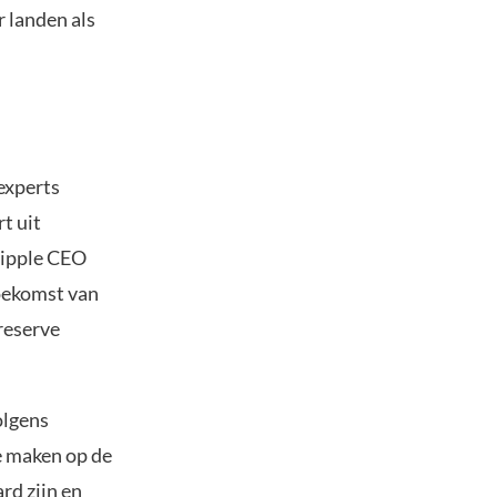
 landen als
 experts
t uit
Ripple CEO
oekomst van
reserve
olgens
e maken op de
rd zijn en