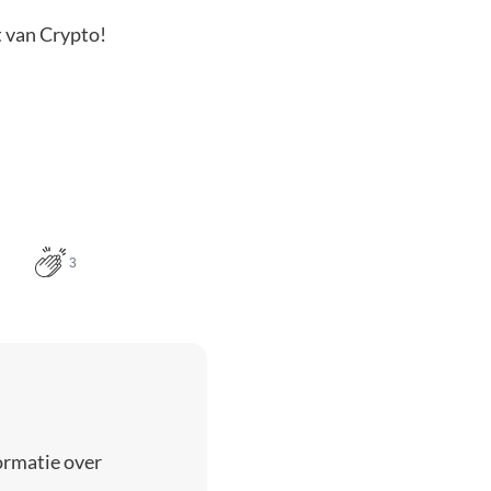
t van Crypto!
3
ormatie over