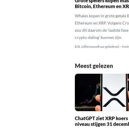
Grote spelers kopen mas
Bitcoin, Ethereum en X
Whales kopen in grote getale B
Ethereum en XRP. Volgens Cr
zou dit daarom de ‘laatste fase
crypto-daling’ kunnen zijn.
Erik Juffermans
8 uur geleden
2 – 4 mi
Meest gelezen
ChatGPT ziet XRP koers 
niveau stijgen 31 decem