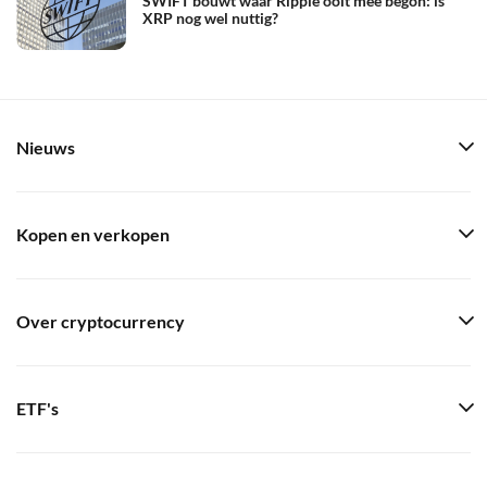
SWIFT bouwt waar Ripple ooit mee begon: is
XRP nog wel nuttig?
Nieuws
Kopen en verkopen
Over cryptocurrency
ETF's