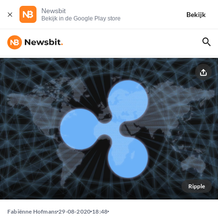
Newsbit
Bekijk
Bekijk in de Google Play store
Ripple
Fabiënne Hofmans
29-08-2020
18:48