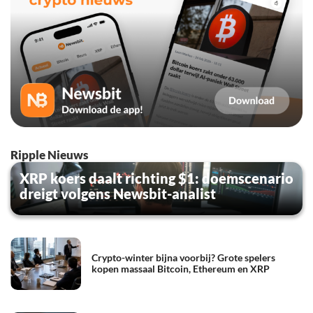
Ripple Nieuws
XRP koers daalt richting $1: doemscenario
dreigt volgens Newsbit-analist
Crypto-winter bijna voorbij? Grote spelers
kopen massaal Bitcoin, Ethereum en XRP