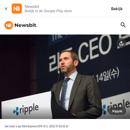
Newsbit
Bekijk
Bekijk in de Google Play store
Ripple
Jeroen van Welsenes
09-01-2025
10:02