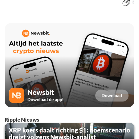
3
Ripple Nieuws
XRP koers daalt richting $1: doemscenario
dreigt volgens Newsbit-analist