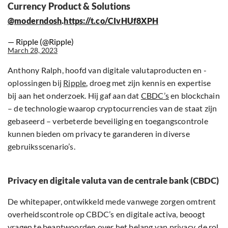
Currency Product & Solutions
.
@moderndosh
https://t.co/CIvHUf8XPH
— Ripple (@Ripple)
March 28, 2023
Anthony Ralph, hoofd van digitale valutaproducten en -
oplossingen bij
Ripple
, droeg met zijn kennis en expertise
bij aan het onderzoek. Hij gaf aan dat
CBDC’s
en blockchain
– de technologie waarop cryptocurrencies van de staat zijn
gebaseerd – verbeterde beveiliging en toegangscontrole
kunnen bieden om privacy te garanderen in diverse
gebruiksscenario’s.
Privacy en digitale valuta van de centrale bank (CBDC)
De whitepaper, ontwikkeld mede vanwege zorgen omtrent
overheidscontrole op CBDC’s en digitale activa, beoogt
vragen te beantwoorden over het belang van privacy, de rol